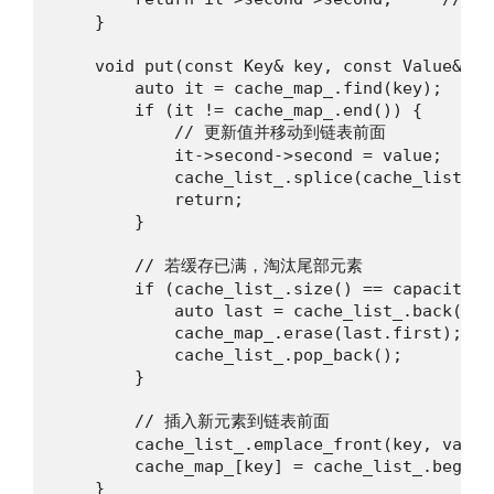
    }

    void put(const Key& key, const Value& val
        auto it = cache_map_.find(key);

        if (it != cache_map_.end()) {

            // 更新值并移动到链表前面

            it->second->second = value;

            cache_list_.splice(cache_list_.b
            return;

        }

        // 若缓存已满，淘汰尾部元素

        if (cache_list_.size() == capacity_) 
            auto last = cache_list_.back();

            cache_map_.erase(last.first);

            cache_list_.pop_back();

        }

        // 插入新元素到链表前面

        cache_list_.emplace_front(key, value)
        cache_map_[key] = cache_list_.begin()
    }
