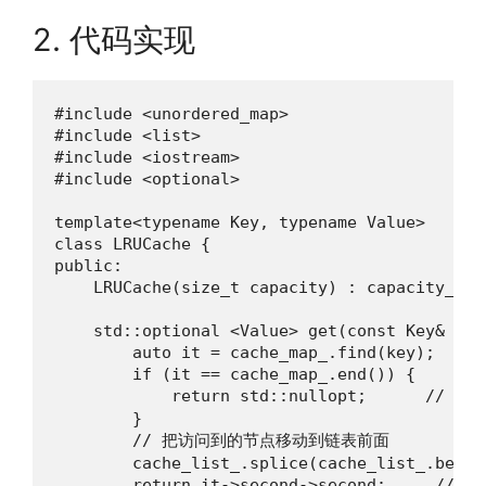
2. 代码实现
#include <unordered_map>

#include <list>

#include <iostream>

#include <optional>

template<typename Key, typename Value>

class LRUCache {

public:

    LRUCache(size_t capacity) : capacity_(cap
    std::optional <Value> get(const Key& key)
        auto it = cache_map_.find(key);

        if (it == cache_map_.end()) {

            return std::nullopt;      // 缓
        }

        // 把访问到的节点移动到链表前面

        cache_list_.splice(cache_list_.begin
        return it->second->second;     // 返