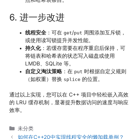
点和哈希表条目。
6. 进一步改进
线程安全
：可在
/
周围添加互斥锁，
get
put
或使用读写锁提升并发性能。
持久化
：若缓存需要在程序重启后保持，可
将链表和哈希表的状态写入磁盘或使用
LMDB、SQLite 等。
自定义淘汰策略
：在
时根据自定义规则
put
（如权重）替换
的位置。
splice
通过以上实现，您可以在 C++ 项目中轻松嵌入高效
的 LRU 缓存机制，显著提升数据访问的速度与响应
效率。
分
未分类
类
如何在C++20中实现线程安全的懒加载单例？