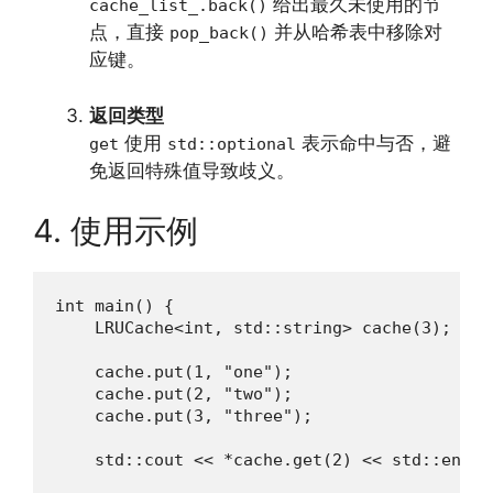
给出最久未使用的节
cache_list_.back()
点，直接
并从哈希表中移除对
pop_back()
应键。
返回类型
使用
表示命中与否，避
get
std::optional
免返回特殊值导致歧义。
4. 使用示例
int main() {

    LRUCache<int, std::string> cache(3);

    cache.put(1, "one");

    cache.put(2, "two");

    cache.put(3, "three");

    std::cout << *cache.get(2) << std::endl