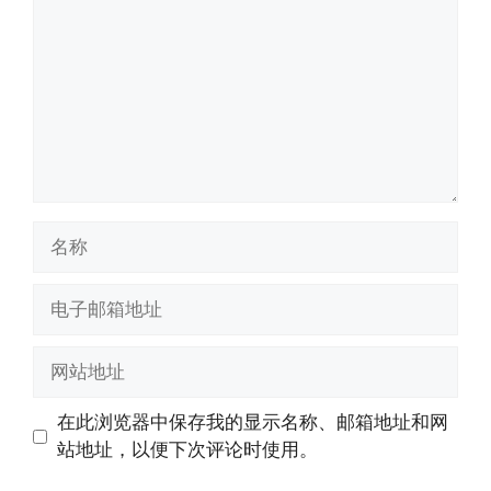
名
称
电
子
邮
网
箱
站
地
地
在此浏览器中保存我的显示名称、邮箱地址和网
址
址
站地址，以便下次评论时使用。