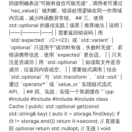
回值明确表达“可能有值也可能无值”，调用者可通过
`has_value()` 做判断。错误处理逻辑在同一作用域
内完成，减少跨函数异常链。 ## 三、使用
std::optional 的最佳实践 | 场景 | 推荐做法 | 说明 |
|——|———-|——| | 需要返回错误码 | 用
`std::expected`（C++23）或 `std::variant` |
`optional` 只适用于“成功时有值，失败时无值”。若
错误携带信息，使用 `expected` 更合适。 | | 只关
注是否成功 | 用 `std::optional ` | 如读取文件是否
成功，仅返回内容或空。 | | 需要链式调用 | 结合
`std::optional` 与 `std::transform`、`std::visit` |
通过 `operator*` 或 `value_or` 实现链式流式
API。 | ## 四、实战：实现一个简易缓存 “`cpp
#include #include #include #include class
Cache { public: std::optional get(const
std::string& key) { auto it = storage.find(key); if
(it != storage.end()) return it->second; // 直接返
回 optional return std::nullopt; // 无值 } void