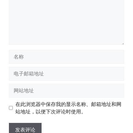
名
称
电
子
邮
网
箱
站
地
地
在此浏览器中保存我的显示名称、邮箱地址和网
址
址
站地址，以便下次评论时使用。