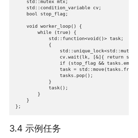
    std::mutex mtx;

    std::condition_variable cv;

    bool stop_flag;

    void worker_loop() {

        while (true) {

            std::function<void()> task;

            {

                std::unique_lock<std::mutex> 
                cv.wait(lk, [&]{ return stop
                if (stop_flag && tasks.empty(
                task = std::move(tasks.front(
                tasks.pop();

            }

            task();

        }

    }

};
3.4 示例任务