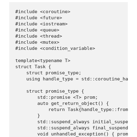
#include <coroutine>

#include <future>

#include <iostream>

#include <queue>

#include <thread>

#include <mutex>

#include <condition_variable>

template<typename T>

struct Task {

    struct promise_type;

    using handle_type = std::coroutine_handl
    struct promise_type {

        std::promise <T> prom;

        auto get_return_object() {

            return Task{handle_type::from_pr
        }

        std::suspend_always initial_suspend(
        std::suspend_always final_suspend() 
        void unhandled_exception() { prom.se