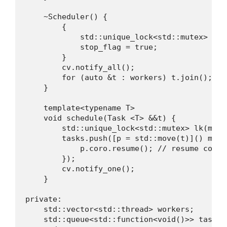
    ~Scheduler() {

        {

            std::unique_lock<std::mutex> lk(m
            stop_flag = true;

        }

        cv.notify_all();

        for (auto &t : workers) t.join();

    }

    template<typename T>

    void schedule(Task <T> &&t) {

        std::unique_lock<std::mutex> lk(mtx);
        tasks.push([p = std::move(t)]() mutab
            p.coro.resume(); // resume corout
        });

        cv.notify_one();

    }

private:

    std::vector<std::thread> workers;

    std::queue<std::function<void()>> tasks;
