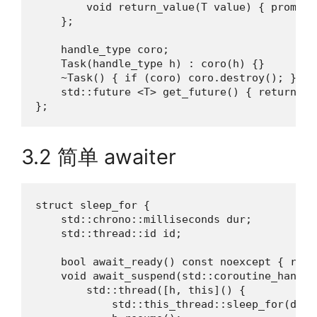
        void return_value(T value) { prom.se
    };

    handle_type coro;

    Task(handle_type h) : coro(h) {}

    ~Task() { if (coro) coro.destroy(); }

    std::future <T> get_future() { return co
};
3.2 简单 awaiter
struct sleep_for {

    std::chrono::milliseconds dur;

    std::thread::id id;

    bool await_ready() const noexcept { retur
    void await_suspend(std::coroutine_handle
        std::thread([h, this]() {

            std::this_thread::sleep_for(dur);