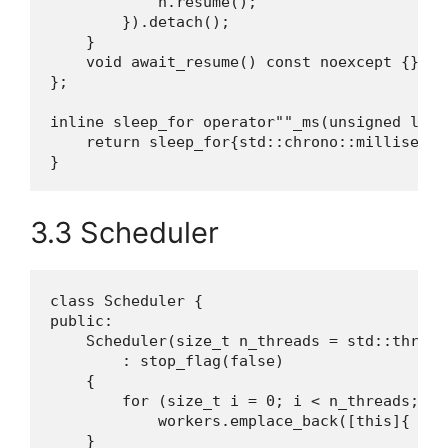
            h.resume();

        }).detach();

    }

    void await_resume() const noexcept {}

};

inline sleep_for operator""_ms(unsigned long 
    return sleep_for{std::chrono::millisecond
}
3.3 Scheduler
class Scheduler {

public:

    Scheduler(size_t n_threads = std::thread
        : stop_flag(false)

    {

        for (size_t i = 0; i < n_threads; ++i
            workers.emplace_back([this]{ wor
    }
