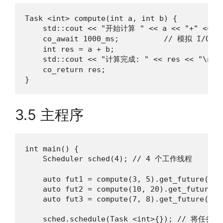
Task <int> compute(int a, int b) {

    std::cout << "开始计算 " << a << "+" << b 
    co_await 1000_ms;          // 模拟 I/O 延
    int res = a + b;

    std::cout << "计算完成: " << res << "\n";

    co_return res;

}
3.5 主程序
int main() {

    Scheduler sched(4); // 4 个工作线程

    auto fut1 = compute(3, 5).get_future();

    auto fut2 = compute(10, 20).get_future();
    auto fut3 = compute(7, 8).get_future();

    sched.schedule(Task <int>{}); // 将任务