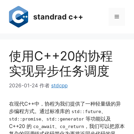
跳
至
standrad c++
菜
内
容
单
使用C++20的协程
实现异步任务调度
2026-01-24
作者
stdcpp
在现代C++中，协程为我们提供了一种轻量级的异
步编程方式。通过标准库的
、
std::future
、
等功能以及
std::promise
std::generator
C++20 的
、
，我们可以把原本
co_await
co_return
复杂的回调链式代码简化为更接近同步代码的风