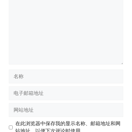
评
论
名
称
电
子
邮
网
箱
站
地
地
在此浏览器中保存我的显示名称、邮箱地址和网
址
址
站地址，以便下次评论时使用。