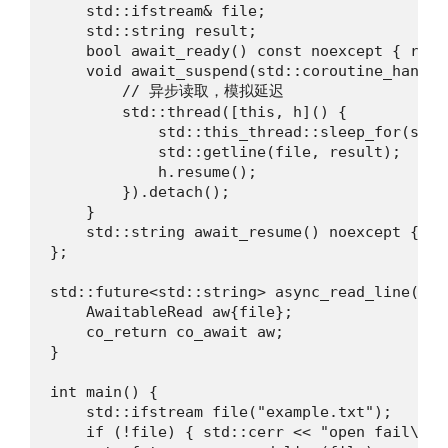
    std::ifstream& file;

    std::string result;

    bool await_ready() const noexcept { retur
    void await_suspend(std::coroutine_handle<
        // 异步读取，模拟延迟

        std::thread([this, h]() {

            std::this_thread::sleep_for(std:
            std::getline(file, result);

            h.resume();

        }).detach();

    }

    std::string await_resume() noexcept { re
};

std::future<std::string> async_read_line(std
    AwaitableRead aw{file};

    co_return co_await aw;

}

int main() {

    std::ifstream file("example.txt");

    if (!file) { std::cerr << "open fail\n"; 