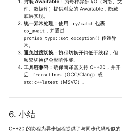
封装 Awaitable
：为每种异步 I/O（网络、文
件、数据库）提供对应的 Awaitable，隐藏
底层实现。
统一异常处理
：使用
包裹
try/catch
，并通过
co_await
传递异
promise_type::set_exception()
常。
避免过度切换
：协程切换开销低于线程，但
频繁切换仍会影响性能。
工具链兼容
：确保编译器支持 C++20，并开
启
（GCC/Clang）或
-fcoroutines
-
（MSVC）。
std:c++latest
6. 小结
C++20 的协程为异步编程提供了与同步代码相似的