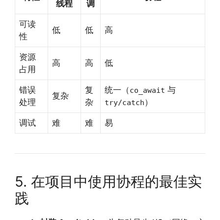
线程
调
可读
低
低
高
性
资源
高
高
低
占用
错误
复
统一（
与
co_await
复杂
处理
杂
）
try/catch
调试
难
难
易
5. 在项目中使用协程的最佳实
践