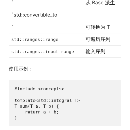
`
从 Base 派生
`std::convertible_to
`
可转换为 T
可遍历序列
std::ranges::range
输入序列
std::ranges::input_range
使用示例：
#include <concepts>

template<std::integral T>

T sum(T a, T b) {

    return a + b;

}