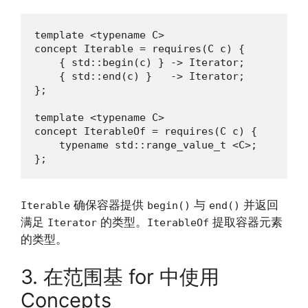
template <typename C>

concept Iterable = requires(C c) {

    { std::begin(c) } -> Iterator;

    { std::end(c) }   -> Iterator;

};

template <typename C>

concept IterableOf = requires(C c) {

    typename std::range_value_t <C>;

};
确保容器提供
与
并返回
Iterable
begin()
end()
满足
的类型。
提取容器元素
Iterator
IterableOf
的类型。
3. 在范围基 for 中使用
Concepts