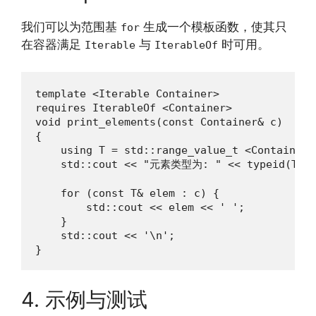
我们可以为范围基
生成一个模板函数，使其只
for
在容器满足
与
时可用。
Iterable
IterableOf
template <Iterable Container>

requires IterableOf <Container>

void print_elements(const Container& c)

{

    using T = std::range_value_t <Container>;
    std::cout << "元素类型为: " << typeid(T).na
    for (const T& elem : c) {

        std::cout << elem << ' ';

    }

    std::cout << '\n';

}
4. 示例与测试