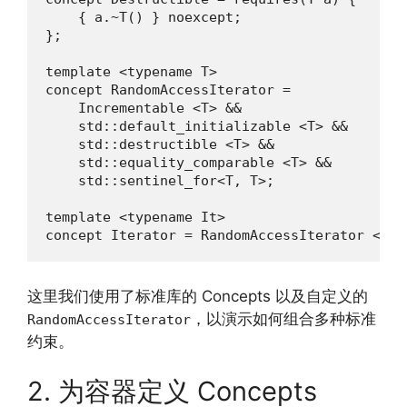
    { a.~T() } noexcept;

};

template <typename T>

concept RandomAccessIterator =

    Incrementable <T> &&

    std::default_initializable <T> &&

    std::destructible <T> &&

    std::equality_comparable <T> &&

    std::sentinel_for<T, T>;

template <typename It>

concept Iterator = RandomAccessIterator <It>
这里我们使用了标准库的 Concepts 以及自定义的
，以演示如何组合多种标准
RandomAccessIterator
约束。
2. 为容器定义 Concepts