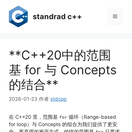
跳
至
standrad c++
菜
内
容
单
**C++20中的范围
基 for 与 Concepts
的结合**
2026-01-23
作者
stdcpp
在 C++20 里，范围基
循环（Range-based
for
for loop）与 Concepts 的组合为我们提供了更安
全、更直观的遍历方式。传统的范围基
只要求
for