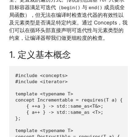
目标容器满足可迭代（
与
成员或全
begin()
end()
局函数），但无法在编译时检查迭代器的有效性以
及元素类型是否满足特定约束。通过 Concepts，我
们可以在循环头部直接声明可迭代性与元素类型的
约束，让编译器帮我们做更细粒度的检查。
1. 定义基本概念
#include <concepts>

#include <iterator>

template <typename T>

concept Incrementable = requires(T a) {

    { ++a } -> std::same_as<T&>;

    { a++ } -> std::same_as <T>;

};

template <typename T>

concept Destructible = requires(T a) {
