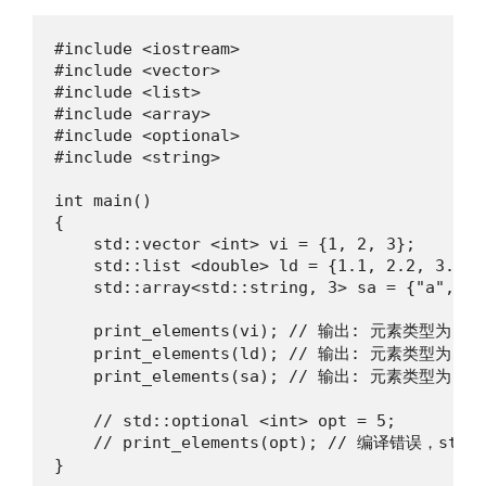
#include <iostream>

#include <vector>

#include <list>

#include <array>

#include <optional>

#include <string>

int main()

{

    std::vector <int> vi = {1, 2, 3};

    std::list <double> ld = {1.1, 2.2, 3.3};

    std::array<std::string, 3> sa = {"a", "b"
    print_elements(vi); // 输出: 元素类型为: int
    print_elements(ld); // 输出: 元素类型为: dou
    print_elements(sa); // 输出: 元素类型为: NSt7
    // std::optional <int> opt = 5;

    // print_elements(opt); // 编译错误，std::
}