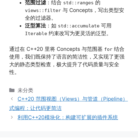
范围过滤
：结合
的
std::ranges
与 Concepts，写出类型安
views::filter
全的过滤器。
泛型算法
：如
可用
std::accumulate
约束改写为更灵活的泛型。
Iterable
通过在 C++20 里将 Concepts 与范围基
结合
for
使用，我们既保持了语言的简洁性，又实现了更强
大的静态类型检查，极大提升了代码质量与安全
性。
分
未分类
类
C++20 范围视图（Views）与管道（Pipeline）
式编程：让代码更简洁
利用C++20模块化：构建可扩展的插件系统