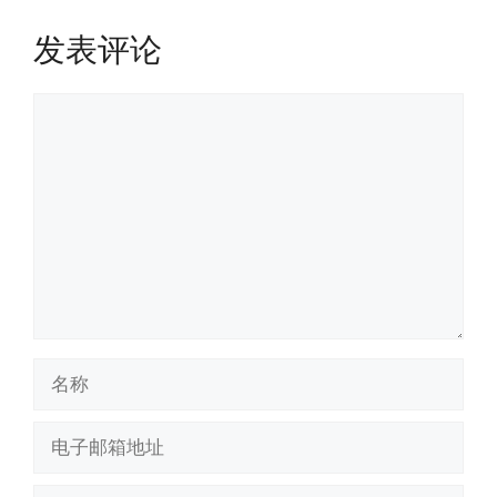
发表评论
评
论
名
称
电
子
邮
网