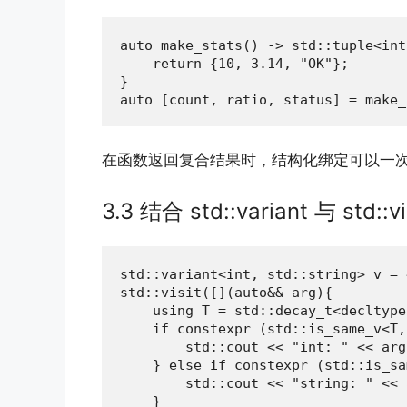
auto make_stats() -> std::tuple<int
    return {10, 3.14, "OK"};

}

auto [count, ratio, status] = make_
在函数返回复合结果时，结构化绑定可以一
3.3 结合 std::variant 与 std::vi
std::variant<int, std::string> v = 4
std::visit([](auto&& arg){

    using T = std::decay_t<decltype
    if constexpr (std::is_same_v<T,
        std::cout << "int: " << arg
    } else if constexpr (std::is_sa
        std::cout << "string: " << 
    }
