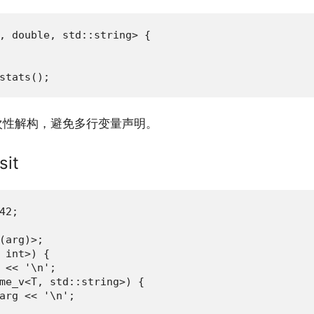
, double, std::string> {

stats();
次性解构，避免多行变量声明。
sit
2;

(arg)>;

 int>) {

 << '\n';

me_v<T, std::string>) {

arg << '\n';
