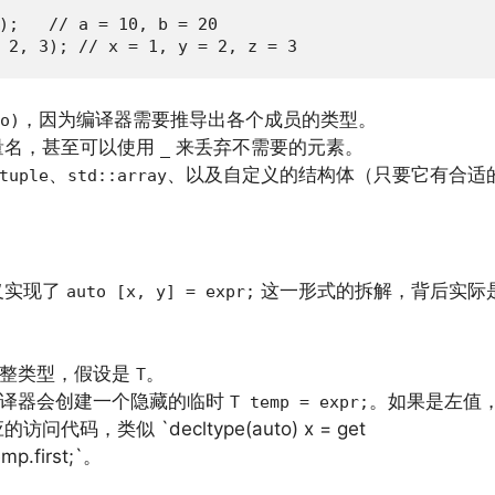
);   // a = 10, b = 20

 2, 3); // x = 1, y = 2, z = 3
，因为编译器需要推导出各个成员的类型。
o)
量名，甚至可以使用
来丢弃不需要的元素。
_
、
、以及自定义的结构体（只要它有合适
tuple
std::array
义实现了
这一形式的拆解，背后实际
auto [x, y] = expr;
整类型，假设是
。
T
译器会创建一个隐藏的临时
。如果是左值
T temp = expr;
，类似 `decltype(auto) x = get
mp.first;`。