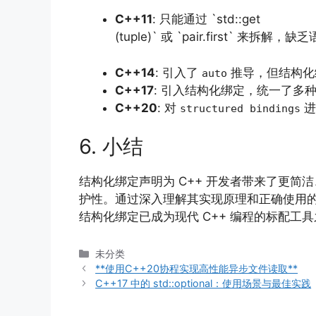
C++11
: 只能通过 `std::get
(tuple)` 或 `pair.first` 来拆
C++14
: 引入了
推导，但结构化
auto
C++17
: 引入结构化绑定，统一了多
C++20
: 对
进
structured bindings
6. 小结
结构化绑定声明为 C++ 开发者带来了更简
护性。通过深入理解其实现原理和正确使用的
结构化绑定已成为现代 C++ 编程的标配工
分
未分类
类
**使用C++20协程实现高性能异步文件读取**
C++17 中的 std::optional：使用场景与最佳实践