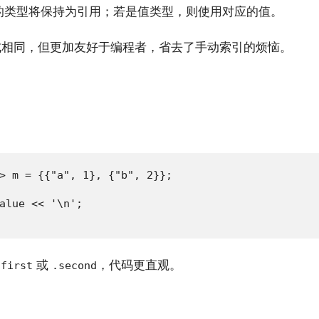
的类型将保持为引用；若是值类型，则使用对应的值。
相同，但更加友好于编程者，省去了手动索引的烦恼。
> m = {{"a", 1}, {"b", 2}};

alue << '\n';

或
，代码更直观。
.first
.second