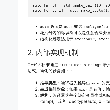
auto [a, b] = std::make_pair(10, 20
auto [x, y, z] = std::make_tuple(1,
必须是
或者
auto
auto
decltype(aut
花括号内的标识符可以是任意合法变
结构化绑定适用于
、
std::pair
std::
2. 内部实现机制
C++17 标准通过
语
structured bindings
达式。简化的步骤如下：
推导类型
：编译器先推导出
的完
expr
生成临时对象
：如果
是右值，编
expr
解构
：编译器为每个绑定变量生成相应的访问代码
(temp);` 或者 `decltype(auto) x = te