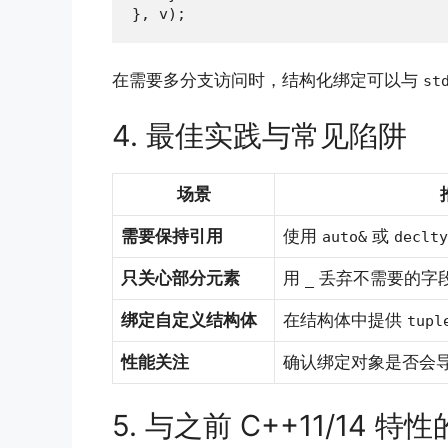
}, v);
在需要多分支访问时，结构化绑定可以与
st
4. 最佳实践与常见陷阱
场景
需要保持引用
使用
或
auto&
declty
只关心部分元素
用
丢弃不需要的字
_
绑定自定义结构体
在结构体中提供
tupl
性能关注
确认绑定对象是否会
5. 与之前 C++11/14 特