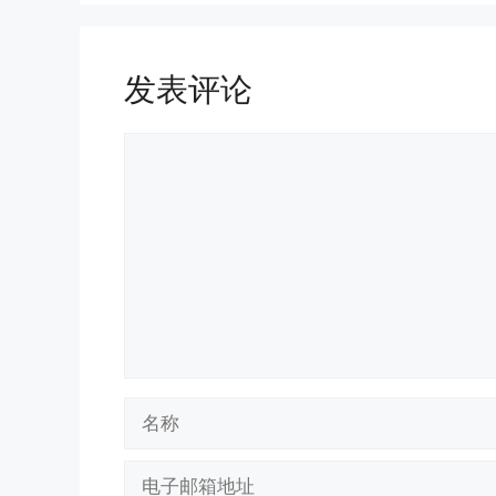
发表评论
评
论
名
称
电