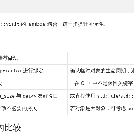
的 lambda 结合，进一步提升可读性。
d::visit
推荐做法
进行绑定
确认临时对象的生命周期，
pe(auto)
段
在 C++ 中不是保留关键
_
与
友好接口
或直接使用
/
e_size
get<>
std::tie
std::
导致不必要的拷贝
若对象是大对象，可考虑
au
性的比较