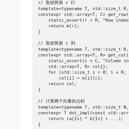
// 取矩阵第 r 行

template<typename T, std::size_t R,
constexpr std::array<T, C> get_row(
    static_assert(r < R, "Row index
    return m[r];

}

// 取矩阵第 c 列

template<typename T, std::size_t R,
constexpr std::array<T, R> get_col(
    static_assert(c < C, "Column in
    std::array<T, R> col{};

    for (std::size_t i = 0; i < R; +
        col[i] = m[i][c];

    return col;

}

// 计算两个向量的点积

template<typename T, std::size_t N,
constexpr T dot_impl(const std::arr
    return (a[Is] * b[Is] + ...);

}
