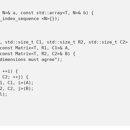
 N>& a, const std::array<T, N>& b) {

_index_sequence <N>{});

, std::size_t C1, std::size_t R2, std::size_t C2>

const Matrix<T, R1, C1>& A,

const Matrix<T, R2, C2>& B) {

dimensions must agree");

 ++i) {

 C2; ++j) {

1, C1, i>(A);

2, C2, j>(B);

);
