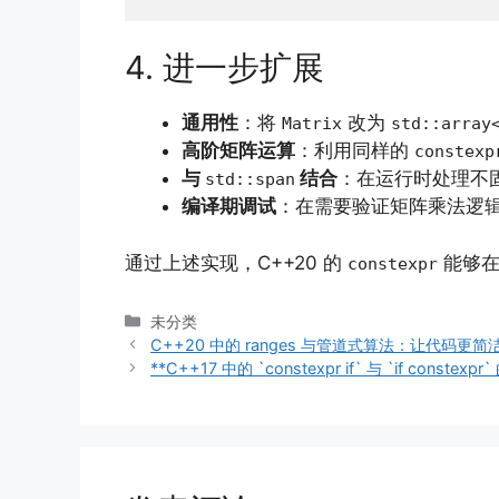
4. 进一步扩展
通用性
：将
改为
Matrix
std::array
高阶矩阵运算
：利用同样的
constexp
与
结合
：在运行时处理不
std::span
编译期调试
：在需要验证矩阵乘法逻
通过上述实现，C++20 的
能够在
constexpr
分
未分类
类
C++20 中的 ranges 与管道式算法：让代码更简
**C++17 中的 `constexpr if` 与 `if conste