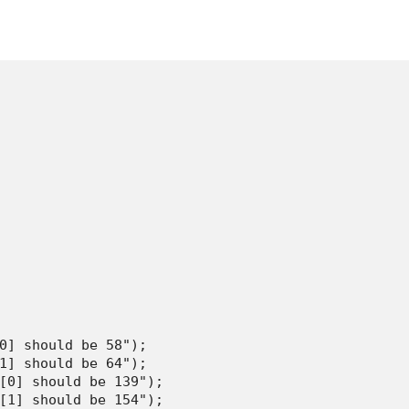
0] should be 58");

1] should be 64");

[0] should be 139");

[1] should be 154");