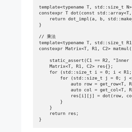
template<typename T, std::size_t N>

constexpr T dot(const std::array<T,
    return dot_impl(a, b, std::make
}

// 乘法

template<typename T, std::size_t R1
constexpr Matrix<T, R1, C2> matmul(
                                   
    static_assert(C1 == R2, "Inner 
    Matrix<T, R1, C2> res{};

    for (std::size_t i = 0; i < R1;
        for (std::size_t j = 0; j <
            auto row = get_row<T, R
            auto col = get_col<T, R
            res[i][j] = dot(row, col
        }

    }

    return res;

}