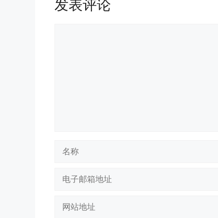
发表评论
评
论
名
称
电
子
邮
网
箱
站