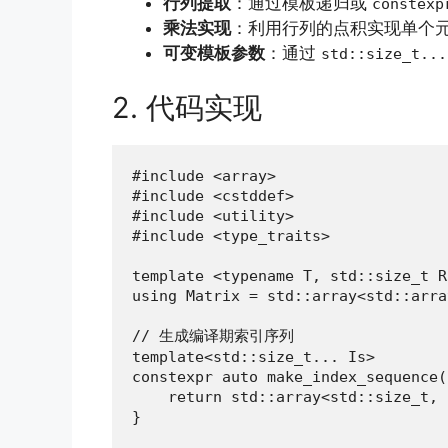
行列提取
：通过模板递归或
constexp
乘法实现
：利用行列的点积实现单个
可变模板参数
：通过
std::size_t...
2. 代码实现
#include <array>

#include <cstddef>

#include <utility>

#include <type_traits>

template <typename T, std::size_t R
using Matrix = std::array<std::arra
// 生成编译期索引序列

template<std::size_t... Is>

constexpr auto make_index_sequence(
    return std::array<std::size_t, 
}
