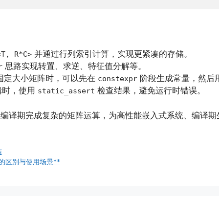
并通过行列索引计算，实现更紧凑的存储。
<T, R*C>
思路实现转置、求逆、特征值分解等。
r
固定大小矩阵时，可以先在
阶段生成常量，然后
constexpr
辑时，使用
检查结果，避免运行时错误。
static_assert
编译期完成复杂的矩阵运算，为高性能嵌入式系统、编译期
洁
xpr` 的区别与使用场景**