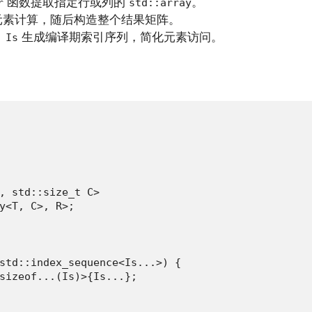
函数提取指定行或列的
。
r
std::array
元素计算，随后构造整个结果矩阵。
生成编译期索引序列，简化元素访问。
 Is
, std::size_t C>

y<T, C>, R>;

std::index_sequence<Is...>) {

sizeof...(Is)>{Is...};
