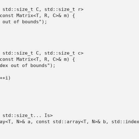
 std::size_t C, std::size_t r>

const Matrix<T, R, C>& m) {

 out of bounds");

 std::size_t C, std::size_t c>

const Matrix<T, R, C>& m) {

dex out of bounds");

+i)

 std::size_t... Is>

ay<T, N>& a, const std::array<T, N>& b, std::index