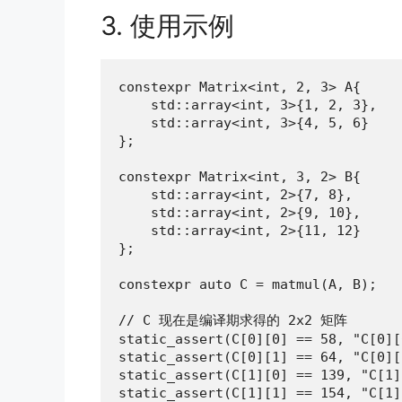
3. 使用示例
constexpr Matrix<int, 2, 3> A{

    std::array<int, 3>{1, 2, 3},

    std::array<int, 3>{4, 5, 6}

};

constexpr Matrix<int, 3, 2> B{

    std::array<int, 2>{7, 8},

    std::array<int, 2>{9, 10},

    std::array<int, 2>{11, 12}

};

constexpr auto C = matmul(A, B);

// C 现在是编译期求得的 2x2 矩阵

static_assert(C[0][0] == 58, "C[0][
static_assert(C[0][1] == 64, "C[0][
static_assert(C[1][0] == 139, "C[1]
static_assert(C[1][1] == 154, "C[1]