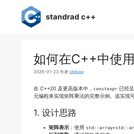
跳
至
standrad c++
内
容
如何在C++中使用
2026-01-23
作者
stdcpp
在 C++20 及更高版本中，
已经足
constexpr
元编程来实现矩阵乘法的完整示例。该实现
1. 设计思路
矩阵表示
：使用
std::array<std::a