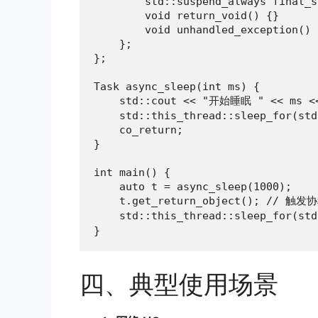
        std::suspend_always final_s
        void return_void() {}

        void unhandled_exception() 
    };

};

Task async_sleep(int ms) {

    std::cout << "开始睡眠 " << ms <<
    std::this_thread::sleep_for(std
    co_return;

}

int main() {

    auto t = async_sleep(1000);

    t.get_return_object(); // 触发协
    std::this_thread::sleep_for(st
}
四、典型使用场景