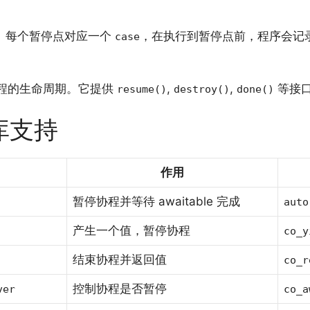
。每个暂停点对应一个
，在执行到暂停点前，程序会记
case
程的生命周期。它提供
,
,
等接
resume()
destroy()
done()
库支持
作用
暂停协程并等待 awaitable 完成
auto
产生一个值，暂停协程
co_y
结束协程并返回值
co_r
控制协程是否暂停
ver
co_a