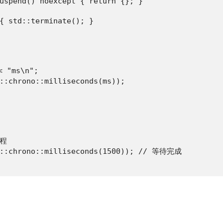
uspend() noexcept { return {}; }

{ std::terminate(); }

 "ms\n";

::chrono::milliseconds(ms));

程

d::chrono::milliseconds(1500)); // 等待完成
