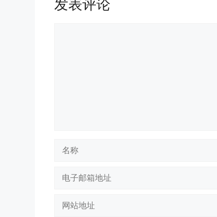
发表评论
评
论
名
称
电
子
邮
网
箱
站