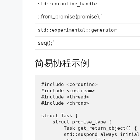
std::coroutine_handle
::from_promise(promise);`
std::experimental::generator
seq();`
简易协程示例
#include <coroutine>

#include <iostream>

#include <thread>

#include <chrono>

struct Task {

    struct promise_type {

        Task get_return_object() { 
        std::suspend_always initial