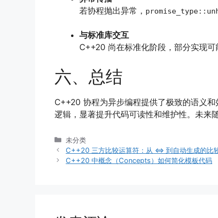
若协程抛出异常，
promise_type::un
与标准库交互
C++20 尚在标准化阶段，部分实现
六、总结
C++20 协程为异步编程提供了极致的语义和效率
逻辑，显著提升代码可读性和维护性。未来随
分
未分类
类
C++20 三方比较运算符：从 <=> 到自动生成的比
C++20 中概念（Concepts）如何简化模板代码