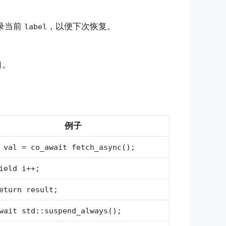
录当前
，以便下次恢复。
label
口。
例子
 val = co_await fetch_async();
ield i++;
eturn result;
wait std::suspend_always();