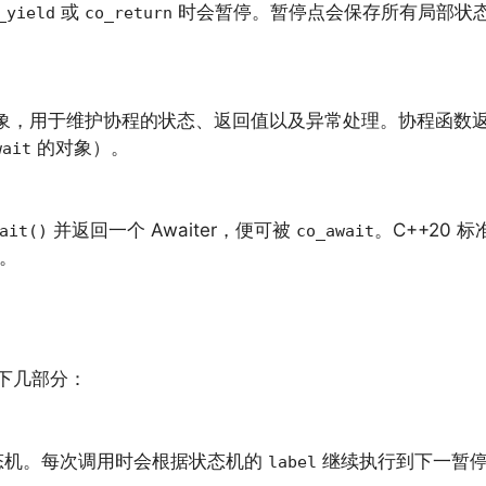
或
时会暂停。暂停点会保存所有局部状
_yield
co_return
象，用于维护协程的状态、返回值以及异常处理。协程函数
的对象）。
wait
并返回一个 Awaiter，便可被
。C++20 
ait()
co_await
r。
以下几部分：
态机。每次调用时会根据状态机的
继续执行到下一暂
label