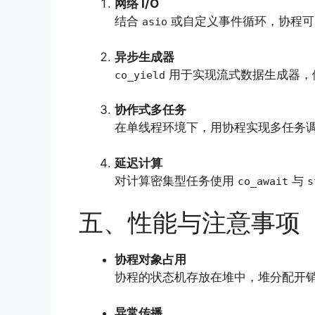
网络 I/O
结合
或自定义事件循环，协程可
asio
异步生成器
用于实现流式数据生成器，
co_yield
协作式多任务
在单线程环境下，用协程实现多任务
延迟计算
对计算密集型任务使用
与
co_await
s
五、性能与注意事项
协程对象占用
协程的状态机存放在堆中，堆分配开
异常传播