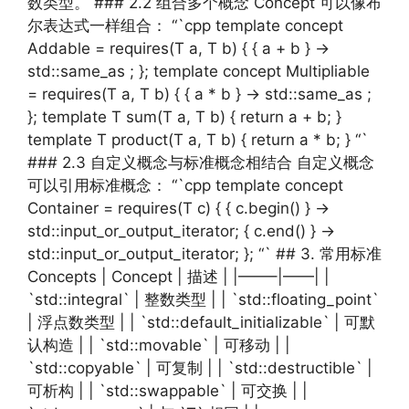
数类型。 ### 2.2 组合多个概念 Concept 可以像布
尔表达式一样组合： “`cpp template concept
Addable = requires(T a, T b) { { a + b } ->
std::same_as ; }; template concept Multipliable
= requires(T a, T b) { { a * b } -> std::same_as ;
}; template T sum(T a, T b) { return a + b; }
template T product(T a, T b) { return a * b; } “`
### 2.3 自定义概念与标准概念相结合 自定义概念
可以引用标准概念： “`cpp template concept
Container = requires(T c) { { c.begin() } ->
std::input_or_output_iterator; { c.end() } ->
std::input_or_output_iterator; }; “` ## 3. 常用标准
Concepts | Concept | 描述 | |——–|——| |
`std::integral` | 整数类型 | | `std::floating_point`
| 浮点数类型 | | `std::default_initializable` | 可默
认构造 | | `std::movable` | 可移动 | |
`std::copyable` | 可复制 | | `std::destructible` |
可析构 | | `std::swappable` | 可交换 | |