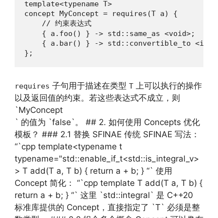
template<typename T>

concept MyConcept = requires(T a) {

    // 约束表达式

    { a.foo() } -> std::same_as <void>;

    { a.bar() } -> std::convertible_to <int>;
};
子句用于描述在类型
上可以执行的操作
requires
T
以及返回值的约束。若这些表达式不成立，则
`MyConcept
` 的值为 `false`。 ## 2. 如何使用 Concepts 优化
模板？ ### 2.1 替换 SFINAE 传统 SFINAE 写法：
“`cpp template<typename t
typename="std::enable_if_t<std::is_integral_v>
> T add(T a, T b) { return a + b; } “` 使用
Concept 简化： “`cpp template T add(T a, T b) {
return a + b; } “` 这里 `std::integral` 是 C++20
标准库提供的 Concept，直接指定了 `T` 必须是整