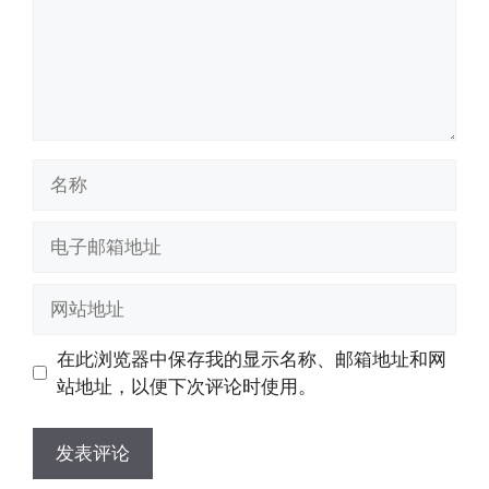
名
称
电
子
邮
网
箱
站
地
地
在此浏览器中保存我的显示名称、邮箱地址和网
址
址
站地址，以便下次评论时使用。