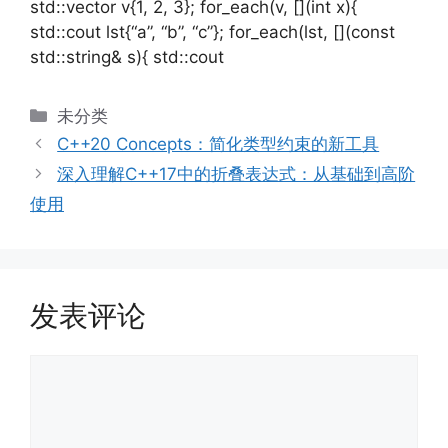
std::vector v{1, 2, 3}; for_each(v, [](int x){
std::cout lst{“a”, “b”, “c”}; for_each(lst, [](const
std::string& s){ std::cout
分
未分类
类
C++20 Concepts：简化类型约束的新工具
深入理解C++17中的折叠表达式：从基础到高阶
使用
发表评论
评
论