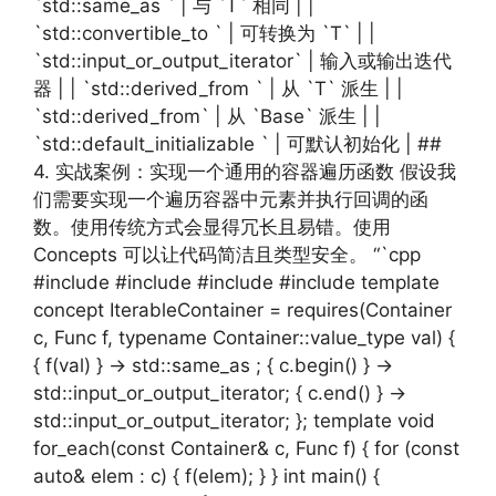
`std::same_as ` | 与 `T` 相同 | |
`std::convertible_to ` | 可转换为 `T` | |
`std::input_or_output_iterator` | 输入或输出迭代
器 | | `std::derived_from ` | 从 `T` 派生 | |
`std::derived_from` | 从 `Base` 派生 | |
`std::default_initializable ` | 可默认初始化 | ##
4. 实战案例：实现一个通用的容器遍历函数 假设我
们需要实现一个遍历容器中元素并执行回调的函
数。使用传统方式会显得冗长且易错。使用
Concepts 可以让代码简洁且类型安全。 “`cpp
#include #include #include #include template
concept IterableContainer = requires(Container
c, Func f, typename Container::value_type val) {
{ f(val) } -> std::same_as ; { c.begin() } ->
std::input_or_output_iterator; { c.end() } ->
std::input_or_output_iterator; }; template void
for_each(const Container& c, Func f) { for (const
auto& elem : c) { f(elem); } } int main() {