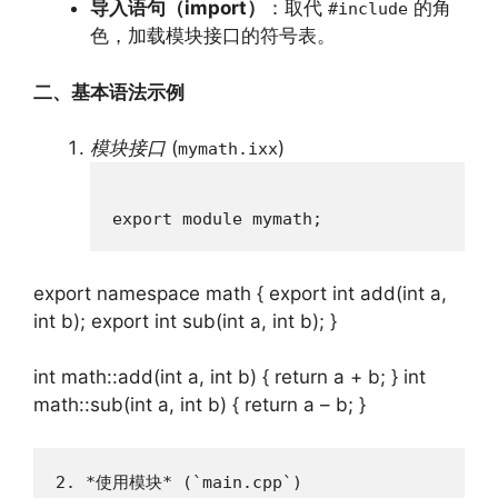
导入语句（import）
：取代
的角
#include
色，加载模块接口的符号表。
二、基本语法示例
模块接口
(
)
mymath.ixx
export module mymath;
export namespace math { export int add(int a,
int b); export int sub(int a, int b); }
int math::add(int a, int b) { return a + b; } int
math::sub(int a, int b) { return a – b; }
2. *使用模块* (`main.cpp`)  
