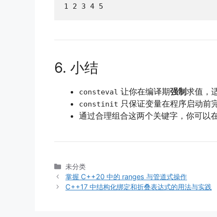
1 2 3 4 5
6. 小结
让你在编译期
强制
求值，
consteval
只保证变量在程序启动前完
constinit
通过合理组合这两个关键字，你可以在
分
未分类
类
掌握 C++20 中的 ranges 与管道式操作
C++17 中结构化绑定和折叠表达式的用法与实践