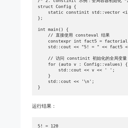
/* 2. constinit 示例：全局容器初始化 */
struct Config {

    static constinit std::vector <i
};

int main() {

    // 直接使用 consteval 结果

    constexpr int fact5 = factorial(
    std::cout << "5! = " << fact5 <
    // 访问 constinit 初始化的全局变量

    for (auto v : Config::values) {

        std::cout << v << ' ';

    }

    std::cout << '\n';

}
运行结果：
5! = 120
