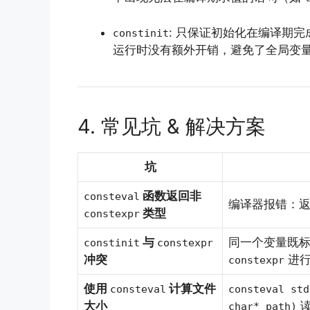
: 只保证初始化在编译期完
constinit
运行时没有额外开销，避免了全局变量
4. 常见坑 & 解决方案
坑
函数返回非
consteval
编译器报错：
类型
constexpr
与
同一个变量既
constinit
constexpr
冲突
进行
constexpr
使用
计算文件
consteval
consteval std
大小
读
char* path)