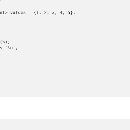


nt> values = {1, 2, 3, 4, 5};

5);

< '\n';
