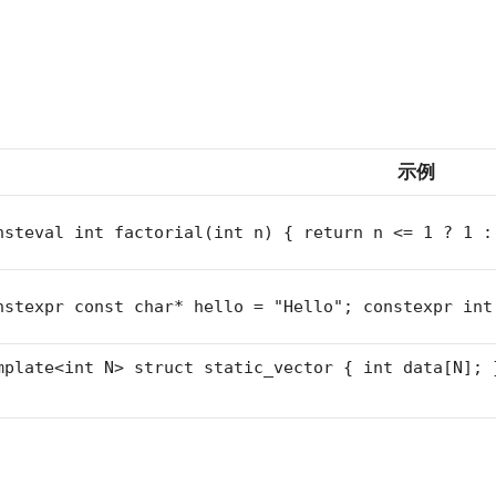
示例
nsteval int factorial(int n) { return n <= 1 ? 1 :
nstexpr const char* hello = "Hello"; constexpr int
mplate<int N> struct static_vector { int data[N]; 