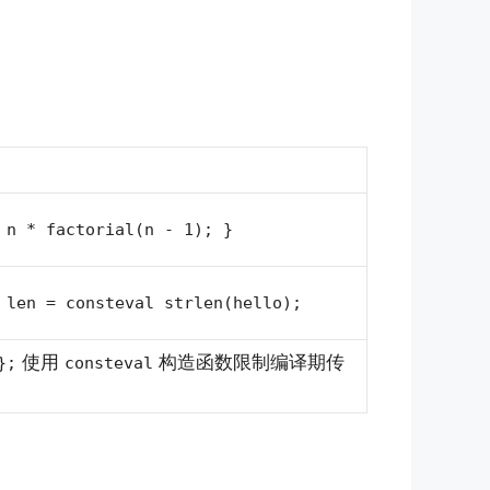
 n * factorial(n - 1); }
 len = consteval strlen(hello);
使用
构造函数限制编译期传
};
consteval