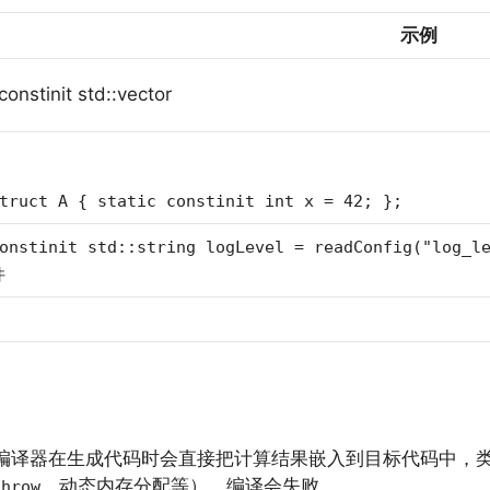
示例
constinit std::vector
truct A { static constinit int x = 42; };
onstinit std::string logLevel = readConfig("lo
件
，编译器在生成代码时会直接把计算结果嵌入到目标代码中，
、动态内存分配等），编译会失败。
throw