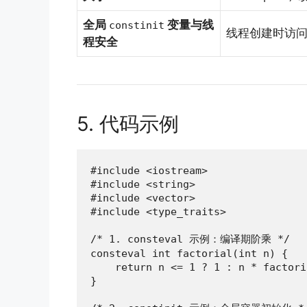
全局
变量与线
constinit
线程创建时访
程安全
5. 代码示例
#include <iostream>

#include <string>

#include <vector>

#include <type_traits>

/* 1. consteval 示例：编译期阶乘 */

consteval int factorial(int n) {

    return n <= 1 ? 1 : n * factori
}
