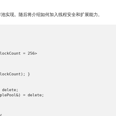
存池实现。随后将介绍如何加入线程安全和扩展能力。
lockCount = 256>

lockCount); }

 delete;

plePool&) = delete;


