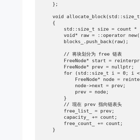
    };

    void allocate_block(std::size_t
    {

        std::size_t size = count * 
        void* raw = ::operator new(
        blocks_.push_back(raw);

        // 将块划分为 free 链表

        FreeNode* start = reinterpr
        FreeNode* prev = nullptr;

        for (std::size_t i = 0; i <
            FreeNode* node = reinte
            node->next = prev;

            prev = node;

        }

        // 现在 prev 指向链表头

        free_list_ = prev;

        capacity_ += count;

        free_count_ += count;

    }
