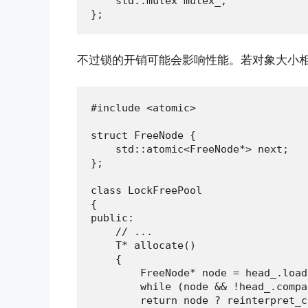
    std::mutex mutex_;

};
不过锁的开销可能会影响性能。若对象大小
#include <atomic>

struct FreeNode {

    std::atomic<FreeNode*> next;

};

class LockFreePool

{

public:

    // ...

    T* allocate()

    {

        FreeNode* node = head_.load
        while (node && !head_.compa
        return node ? reinterpret_c