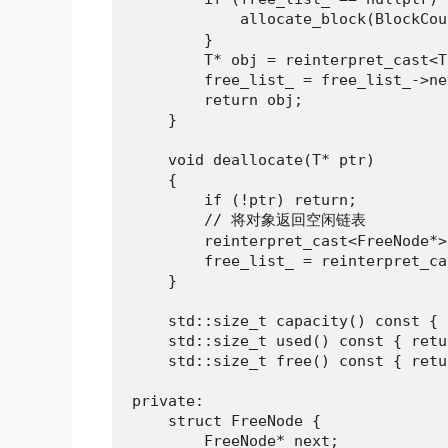
            allocate_block(BlockC
        }

        T* obj = reinterpret_cast<T
        free_list_ = free_list_->nex
        return obj;

    }

    void deallocate(T* ptr)

    {

        if (!ptr) return;

        // 将对象返回空闲链表

        reinterpret_cast<FreeNode*>
        free_list_ = reinterpret_ca
    }

    std::size_t capacity() const { 
    std::size_t used() const { retu
    std::size_t free() const { retu
private:

    struct FreeNode {

        FreeNode* next;
