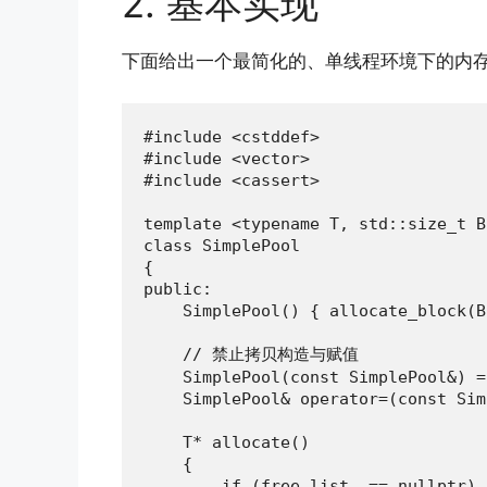
2. 基本实现
下面给出一个最简化的、单线程环境下的内
#include <cstddef>

#include <vector>

#include <cassert>

template <typename T, std::size_t B
class SimplePool

{

public:

    SimplePool() { allocate_block(B
    // 禁止拷贝构造与赋值

    SimplePool(const SimplePool&) =
    SimplePool& operator=(const Sim
    T* allocate()

    {

        if (free_list_ == nullptr) {