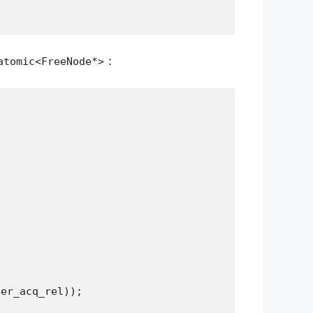
：
atomic<FreeNode*>
er_acq_rel));
