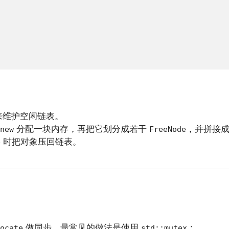
来维护空闲链表。
分配一块内存，再把它划分成若干
，并拼接
new
FreeNode
时把对象压回链表。
e
做同步。最常见的做法是使用
：
ocate
std::mutex