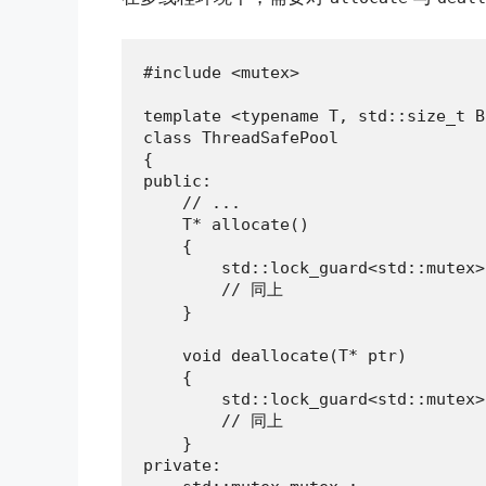
#include <mutex>

template <typename T, std::size_t B
class ThreadSafePool

{

public:

    // ...

    T* allocate()

    {

        std::lock_guard<std::mutex>
        // 同上

    }

    void deallocate(T* ptr)

    {

        std::lock_guard<std::mutex>
        // 同上

    }

private:
