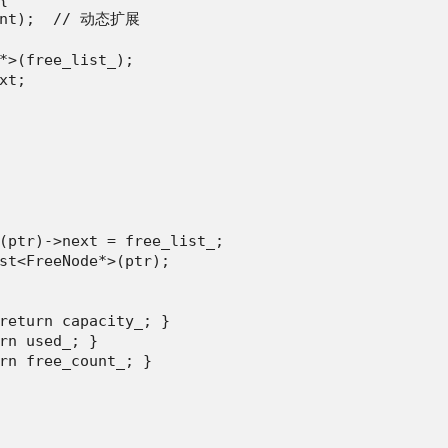
ount);  // 动态扩展

*>(free_list_);

t;

(ptr)->next = free_list_;

st<FreeNode*>(ptr);

return capacity_; }

rn used_; }

rn free_count_; }
