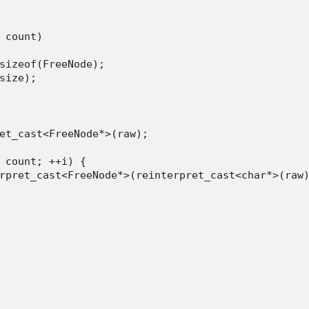
 count)

sizeof(FreeNode);

size);

et_cast<FreeNode*>(raw);

 count; ++i) {

rpret_cast<FreeNode*>(reinterpret_cast<char*>(raw)