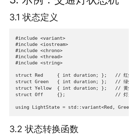
3.1 状态定义
#include <variant>

#include <iostream>

#include <chrono>

#include <thread>

#include <string>

struct Red     { int duration; };   // 红
struct Green   { int duration; };   // 绿
struct Yellow  { int duration; };   // 黄
struct Off     {};                  // 灯关闭
using LightState = std::variant<Red, Green, 
3.2 状态转换函数