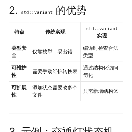
2.
的优势
std::variant
std::variant
特点
传统实现
实现
类型安
编译时检查合法
仅靠枚举，易出错
全
类型
可维护
通过结构化访问
需要手动维护转换表
性
简化
可扩展
添加状态需要改多个
只需新增结构体
性
文件
3. 示例：交通灯状态机