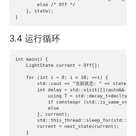
        else /* Off */                     
    }, state);

}
3.4 运行循环
int main() {

    LightState current = Off{};

    for (int i = 0; i < 10; ++i) {

        std::cout << "当前状态: " << state_to_s
        int delay = std::visit([](auto&& s) -
            using T = std::decay_t<decltype(s
            if constexpr (std::is_same_v<T, 
            else                            
        }, current);

        std::this_thread::sleep_for(std::chr
        current = next_state(current);

    }
