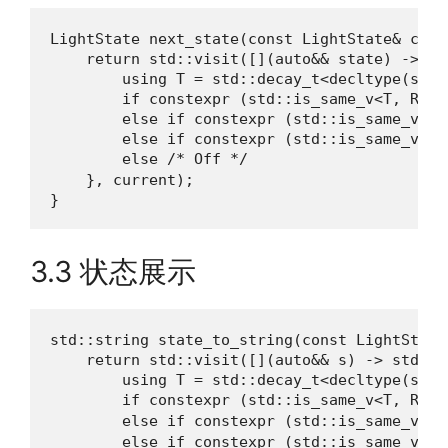
LightState next_state(const LightState& curre
    return std::visit([](auto&& state) -> Lig
        using T = std::decay_t<decltype(state
        if constexpr (std::is_same_v<T, Red>
        else if constexpr (std::is_same_v<T,
        else if constexpr (std::is_same_v<T,
        else /* Off */                    
    }, current);

}
3.3 状态展示
std::string state_to_string(const LightState&
    return std::visit([](auto&& s) -> std::st
        using T = std::decay_t<decltype(s)>;

        if constexpr (std::is_same_v<T, Red
        else if constexpr (std::is_same_v<T,
        else if constexpr (std::is_same_v<T,