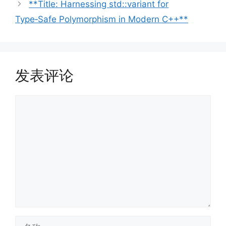
**Title: Harnessing std::variant for
Type‑Safe Polymorphism in Modern C++**
发表评论
评
论
名