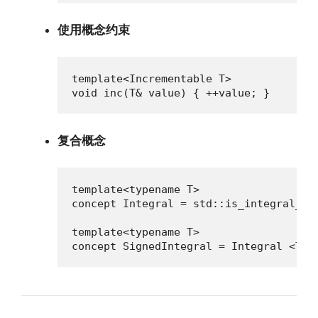
使用概念约束
template<Incrementable T>

void inc(T& value) { ++value; }
复合概念
template<typename T>

concept Integral = std::is_integral_v <
template<typename T>

concept SignedIntegral = Integral <T> 