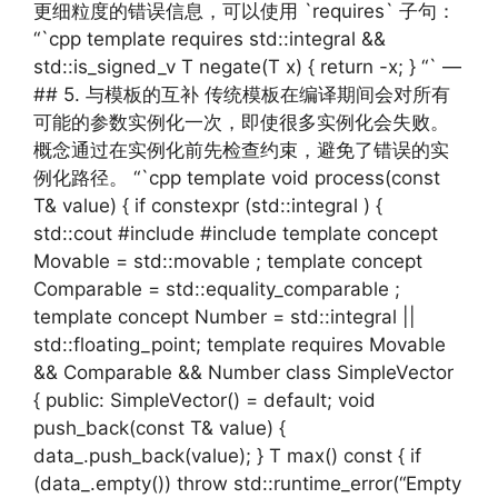
更细粒度的错误信息，可以使用 `requires` 子句：
“`cpp template requires std::integral &&
std::is_signed_v T negate(T x) { return -x; } “` —
## 5. 与模板的互补 传统模板在编译期间会对所有
可能的参数实例化一次，即使很多实例化会失败。
概念通过在实例化前先检查约束，避免了错误的实
例化路径。 “`cpp template void process(const
T& value) { if constexpr (std::integral ) {
std::cout #include #include template concept
Movable = std::movable ; template concept
Comparable = std::equality_comparable ;
template concept Number = std::integral ||
std::floating_point; template requires Movable
&& Comparable && Number class SimpleVector
{ public: SimpleVector() = default; void
push_back(const T& value) {
data_.push_back(value); } T max() const { if
(data_.empty()) throw std::runtime_error(“Empty