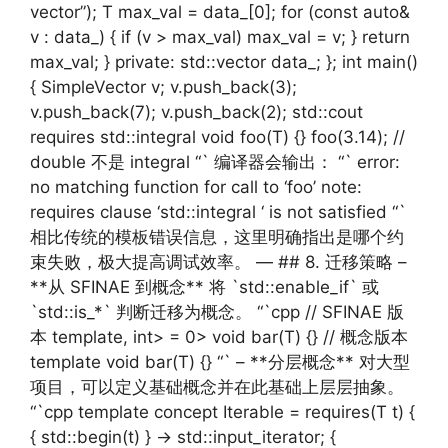
vector”); T max_val = data_[0]; for (const auto&
v : data_) { if (v > max_val) max_val = v; } return
max_val; } private: std::vector data_; }; int main()
{ SimpleVector v; v.push_back(3);
v.push_back(7); v.push_back(2); std::cout
requires std::integral void foo(T) {} foo(3.14); //
double 不是 integral “` 编译器会输出： “` error:
no matching function for call to ‘foo’ note:
requires clause ‘std::integral ‘ is not satisfied “`
相比传统的模板错误信息，这里明确指出是哪个约
束失败，极大提高调试效率。 — ## 8. 迁移策略 –
**从 SFINAE 到概念** 将 `std::enable_if` 或
`std::is_*` 判断迁移为概念。 “`cpp // SFINAE 版
本 template, int> = 0> void bar(T) {} // 概念版本
template void bar(T) {} “` – **分层概念** 对大型
项目，可以定义基础概念并在此基础上层层抽象。
“`cpp template concept Iterable = requires(T t) {
{ std::begin(t) } -> std::input_iterator; {