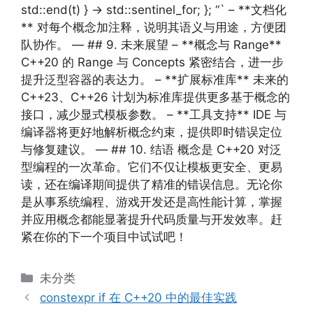
std::end(t) } -> std::sentinel_for; }; “` – **文档化
** 对每个概念加注释，说明其语义与用途，方便团
队协作。 — ## 9. 未来展望 – **概念与 Range**
C++20 的 Range 与 Concepts 紧密结合，进一步
提升泛型容器的表达力。 – **扩展标准库** 未来的
C++23、C++26 计划为标准库提供更多基于概念的
接口，减少显式模板参数。 – **工具支持** IDE 与
编译器将更好地解析概念约束，提供即时错误定位
与修复建议。 — ## 10. 结语 概念是 C++20 对泛
型编程的一次革命。它们不仅让模板更安全、更易
读，还在编译期间提供了精准的错误信息。无论你
是从事系统编程、游戏开发还是高性能计算，掌握
并应用概念都能显著提升代码质量与开发效率。赶
紧在你的下一个项目中试试吧！
分
未分类
类
constexpr if 在 C++20 中的最佳实践