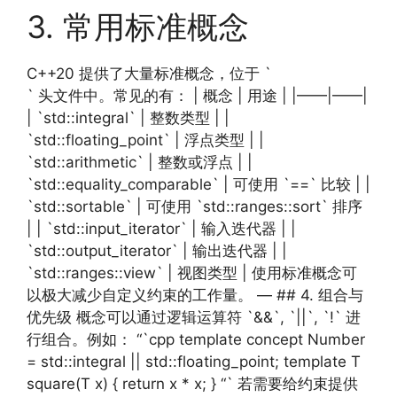
3. 常用标准概念
C++20 提供了大量标准概念，位于 `
` 头文件中。常见的有： | 概念 | 用途 | |——|——|
| `std::integral` | 整数类型 | |
`std::floating_point` | 浮点类型 | |
`std::arithmetic` | 整数或浮点 | |
`std::equality_comparable` | 可使用 `==` 比较 | |
`std::sortable` | 可使用 `std::ranges::sort` 排序
| | `std::input_iterator` | 输入迭代器 | |
`std::output_iterator` | 输出迭代器 | |
`std::ranges::view` | 视图类型 | 使用标准概念可
以极大减少自定义约束的工作量。 — ## 4. 组合与
优先级 概念可以通过逻辑运算符 `&&`, `||`, `!` 进
行组合。例如： “`cpp template concept Number
= std::integral || std::floating_point; template T
square(T x) { return x * x; } “` 若需要给约束提供