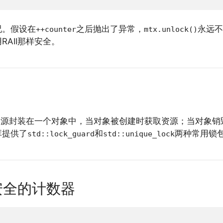
况。假设在
之后抛出了异常，
永远不
++counter
mtx.unlock()
AII那样安全。
源封装在一个对象中，当对象被创建时获取资源；当对象销
库提供了
和
两种常用锁
std::lock_guard
std::unique_lock
安全的计数器