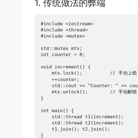
1. 传统做法的弊端
#include <iostream>

#include <thread>

#include <mutex>

std::mutex mtx;

int counter = 0;

void increment() {

    mtx.lock();          // 手动上锁

    ++counter;

    std::cout << "Counter: " << cou
    mtx.unlock();        // 手动解锁

}

int main() {

    std::thread t1(increment);

    std::thread t2(increment);

    t1.join(); t2.join();

}