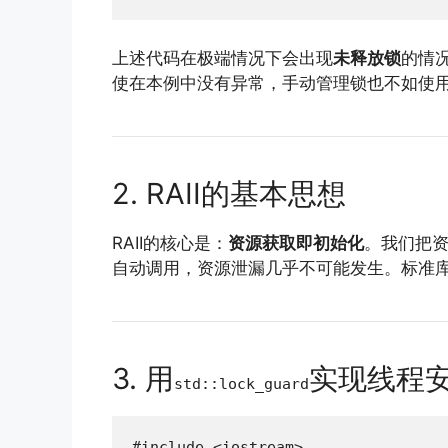
上述代码在极端情况下会出现
未释放锁
的情
使在本例中没有异常，手动管理锁也不如使用R
2. RAII的基本思想
RAII的核心是：
资源获取即初始化
。我们把资
自动调用，资源泄漏几乎不可能发生。标准
3. 用
实现线程
std::lock_guard
#include <iostream>
