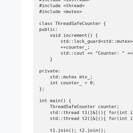
#include <thread>

#include <mutex>

class ThreadSafeCounter {

public:

    void increment() {

        std::lock_guard<std::mutex>
        ++counter_;

        std::cout << "Counter: " <<
    }

private:

    std::mutex mtx_;

    int counter_ = 0;

};

int main() {

    ThreadSafeCounter counter;

    std::thread t1([&](){ for(int i
    std::thread t2([&](){ for(int i
    t1.join(); t2.join();
