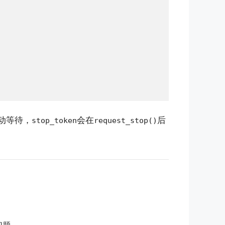
动等待，
会在
后
stop_token
request_stop()