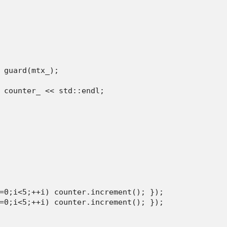
 guard(mtx_);

 counter_ << std::endl;

=0;i<5;++i) counter.increment(); });

=0;i<5;++i) counter.increment(); });
