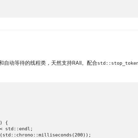
和自动等待的线程类，天然支持RAII。配合
std::stop_toke
 {

< std::endl;

(std::chrono::milliseconds(200));
