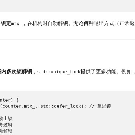
会锁定
，在析构时自动解锁。无论何种退出方式（正常返
mtx_
域内多次锁解锁
，
提供了更多功能。例如
std::unique_lock
nter) {

k(counter.mtx_, std::defer_lock); // 延迟锁

手动上锁

业务逻辑

手动解锁
