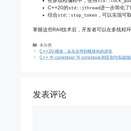
在多线程编程中，使用
std::lock_gu
C++20的
进一步简化了
std::jthread
结合
，可以实现可
std::stop_token
掌握这些RAII技术后，开发者可以在多线程
分
未分类
类
C++20 模块：从头文件到模块化的进化
C++ 中 constexpr 与 consteval 的区别与实战
发表评论
评
论