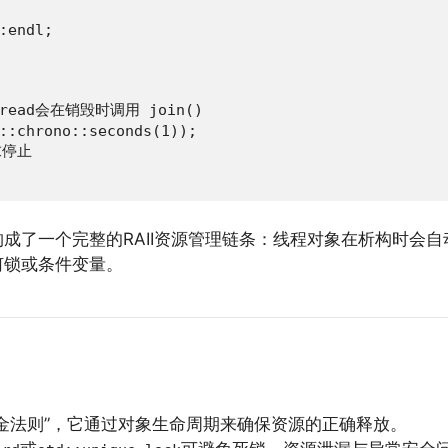
:endl;

jthread会在销毁时调用 join()

::chrono::seconds(1));

求停止

构成了一个完整的RAII资源管理链条：线程对象在析构时会自
何锁或条件变量。
黄金法则”，它通过对象生命周期来确保资源的正确释放。