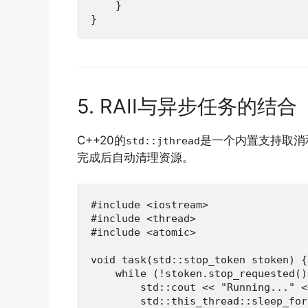
    }

}
5. RAII与异步任务的结合
C++20的
是一个内置支持取消
std::jthread
完成后自动清理资源。
#include <iostream>

#include <thread>

#include <atomic>

void task(std::stop_token stoken) {

    while (!stoken.stop_requested())
        std::cout << "Running..." <
        std::this_thread::sleep_for