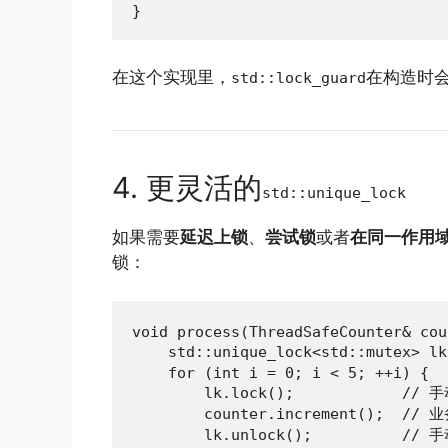
}
在这个实现里，
在构造时
std::lock_guard
4. 更灵活的
std::unique_lock
如果需要
延迟上锁
、
尝试锁
或者
在同一作用
锁：
void process(ThreadSafeCounter& cou
    std::unique_lock<std::mutex> l
    for (int i = 0; i < 5; ++i) {

        lk.lock();            // 
        counter.increment();  // 
        lk.unlock();          // 