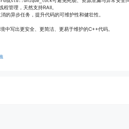
或
可避免死锁、资源泄漏与异常安全
ard
std::unique_lock
线程管理，天然支持RAII。
取消的异步任务，提升代码的可维护性和健壮性。
环境中写出更安全、更简洁、更易于维护的C++代码。
指南