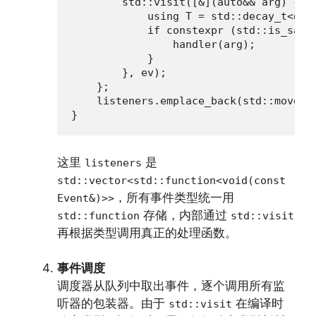
        std::visit([&](auto&& arg) {

            using T = std::decay_t<decl
            if constexpr (std::is_same_
                handler(arg);

            }

        }, ev);

    };

    listeners.emplace_back(std::move(wr
}
这里
是
listeners
std::vector<std::function<void(const
，所有事件类型统一用
Event&)>>
存储，内部通过
std::function
std::visit
再根据类型调用真正的处理函数。
事件调度
调度器从队列中取出事件，逐个调用所有监
听器的包装器。由于
在编译时
std::visit