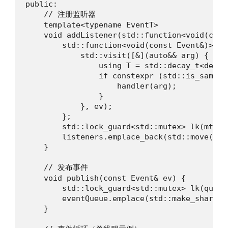
public:

    // 注册监听器

    template<typename EventT>

    void addListener(std::function<void(cons
        std::function<void(const Event&)> wr
            std::visit([&](auto&& arg) {

                using T = std::decay_t<declty
                if constexpr (std::is_same_v
                    handler(arg);

                }

            }, ev);

        };

        std::lock_guard<std::mutex> lk(mtx);

        listeners.emplace_back(std::move(wrap
    }

    // 发布事件

    void publish(const Event& ev) {

        std::lock_guard<std::mutex> lk(queueM
        eventQueue.emplace(std::make_shared 
    }
