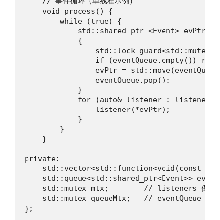
    // 事件循环（单线程示例）

    void process() {

        while (true) {

            std::shared_ptr <Event> evPtr;

            {

                std::lock_guard<std::mutex> 
                if (eventQueue.empty()) retur
                evPtr = std::move(eventQueue.
                eventQueue.pop();

            }

            for (auto& listener : listeners) 
                listener(*evPtr);

            }

        }

    }

private:

    std::vector<std::function<void(const Eve
    std::queue<std::shared_ptr<Event>> eventQ
    std::mutex mtx;        // listeners 保护

    std::mutex queueMtx;   // eventQueue 保护
};
