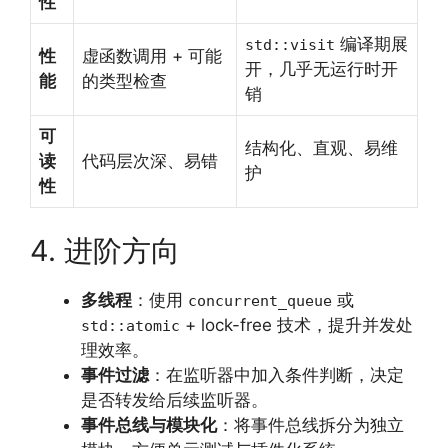
性
编译期展
std::visit
性
虚函数调用 + 可能
开，几乎无运行时开
能
的类型检查
销
可
结构化、直观、易维
读
代码层次深、易错
护
性
4. 进阶方向
多线程
：使用
或
concurrent_queue
+ lock-free 技术，提升并发处
std::atomic
理效率。
事件过滤
：在监听器中加入条件判断，决定
是否转发给后续监听器。
事件总线与模块化
：将事件总线拆分为独立