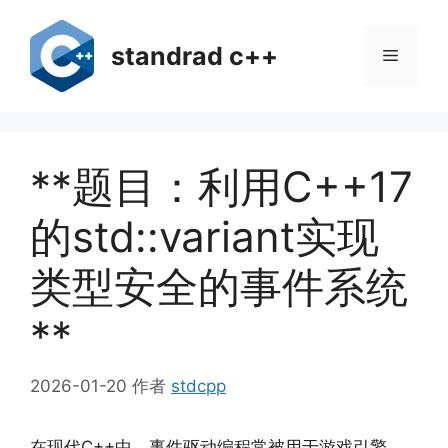
跳
至
standrad c++
菜
内
容
单
**题目：利用C++17
的std::variant实现
类型安全的事件系统
**
2026-01-20
作者
stdcpp
在现代C++中，事件驱动编程常被用于游戏引擎、