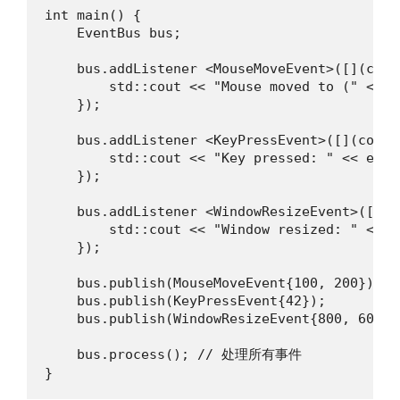
int main() {

    EventBus bus;

    bus.addListener <MouseMoveEvent>([](cons
        std::cout << "Mouse moved to (" << e
    });

    bus.addListener <KeyPressEvent>([](const
        std::cout << "Key pressed: " << e.ke
    });

    bus.addListener <WindowResizeEvent>([](c
        std::cout << "Window resized: " << e
    });

    bus.publish(MouseMoveEvent{100, 200});

    bus.publish(KeyPressEvent{42});

    bus.publish(WindowResizeEvent{800, 600});
    bus.process(); // 处理所有事件

}