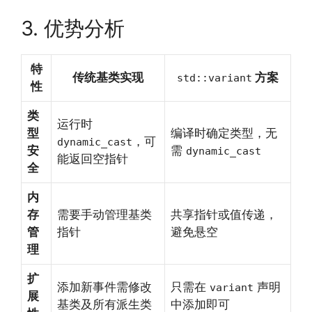
3. 优势分析
特
传统基类实现
方案
std::variant
性
类
运行时
型
编译时确定类型，无
，可
dynamic_cast
安
需
dynamic_cast
能返回空指针
全
内
存
需要手动管理基类
共享指针或值传递，
管
指针
避免悬空
理
扩
添加新事件需修改
只需在
声明
variant
展
基类及所有派生类
中添加即可