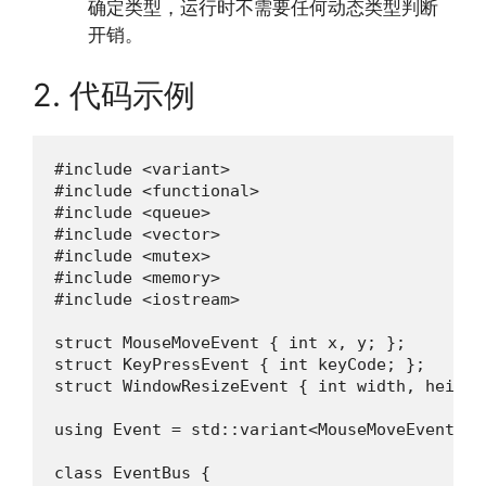
确定类型，运行时不需要任何动态类型判断
开销。
2. 代码示例
#include <variant>

#include <functional>

#include <queue>

#include <vector>

#include <mutex>

#include <memory>

#include <iostream>

struct MouseMoveEvent { int x, y; };

struct KeyPressEvent { int keyCode; };

struct WindowResizeEvent { int width, height;
using Event = std::variant<MouseMoveEvent, K
class EventBus {
