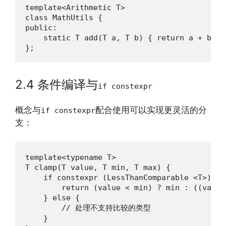
template<Arithmetic T>

class MathUtils {

public:

    static T add(T a, T b) { return a + b; }

};
2.4 条件编译与
if constexpr
概念与
配合使用可以实现更灵活的分
if constexpr
支：
template<typename T>

T clamp(T value, T min, T max) {

    if constexpr (LessThanComparable <T>) {

        return (value < min) ? min : ((value
    } else {

        // 处理不支持比较的类型

    }
