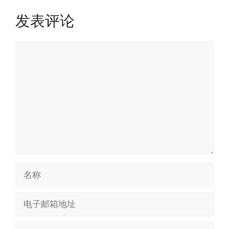
发表评论
评
论
名
称
电
子
邮
网