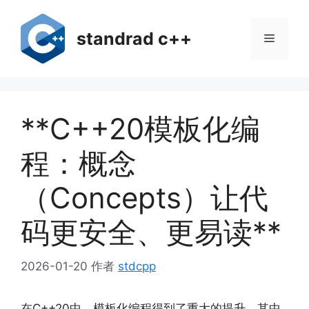
跳
至
standrad c++
菜
内
容
单
**C++20模板化编
程：概念
（Concepts）让代
码更安全、更易读**
2026-01-20
作者
stdcpp
在C++20中，模板化编程得到了重大的提升，其中