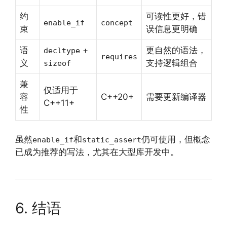
约
可读性更好，错
enable_if
concept
束
误信息更明确
语
+
更自然的语法，
decltype
requires
义
支持逻辑组合
sizeof
兼
仅适用于
容
C++20+
需要更新编译器
C++11+
性
虽然
和
仍可使用，但概念
enable_if
static_assert
已成为推荐的写法，尤其在大型库开发中。
6. 结语