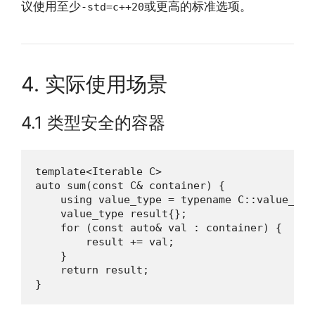
议使用至少
或更高的标准选项。
-std=c++20
4. 实际使用场景
4.1 类型安全的容器
template<Iterable C>

auto sum(const C& container) {

    using value_type = typename C::value_type
    value_type result{};

    for (const auto& val : container) {

        result += val;

    }

    return result;

}