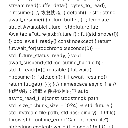
stream.read(buffer.data(), bytes_to_read);
h.resume(); // 恢复协程 }).detach(); } std::string
await_resume() { return buffer; } }; template
struct AwaitableFuture { std::future fut;
AwaitableFuture(std::future f) : fut(std::move(f))
{} bool await_ready() const noexcept { return
fut.wait_for(std::chrono::seconds(0)) ==
std::future_status::ready; } void
await_suspend(std::coroutine_handle h) {
std::thread([=]() mutable { fut.wait();
h.resume(); }).detach(); } T await_resume() {
return fut.get(); } }; } // namespace async_file //
协程函数：读取文件并返回内容 auto
async_read_file(const std::string& path,
std::size_t chunk_size = 1024) -> std::future {
std::ifstream file(path, std::ios::binary); if (!file)
throw std::runtime_error(“Cannot open file”);
std::string content; while (file.peek() != EOF) {