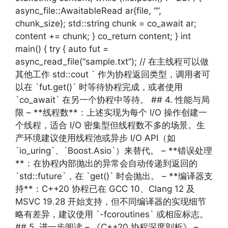
async_file::AwaitableRead ar{file, “”,
chunk_size}; std::string chunk = co_await ar;
content += chunk; } co_return content; } int
main() { try { auto fut =
async_read_file(“sample.txt”); // 在主线程可以做
其他工作 std::cout ` 作为协程返回类型，调用者可
以在 `fut.get()` 时等待协程完成，或者使用
`co_await` 在另一个协程中等待。 ## 4. 性能与局
限 – **线程数**：上述实现为每个 I/O 操作创建一
个线程，适合 I/O 密集型但线程数不多的场景。生
产环境建议使用线程池或异步 I/O API（如
`io_uring`、`Boost.Asio`）来替代。 – **错误处理
**：在协程内部抛出的异常会自动传递到返回的
`std::future`，在 `get()` 时会抛出。 – **编译器支
持**：C++20 协程已在 GCC 10、Clang 12 及
MSVC 19.28 开始支持，但不同编译器的实现细节
略有差异，建议使用 `-fcoroutines` 或相应标志。
## 5. 进一步阅读 – 《C++20 协程深度剖析》 –