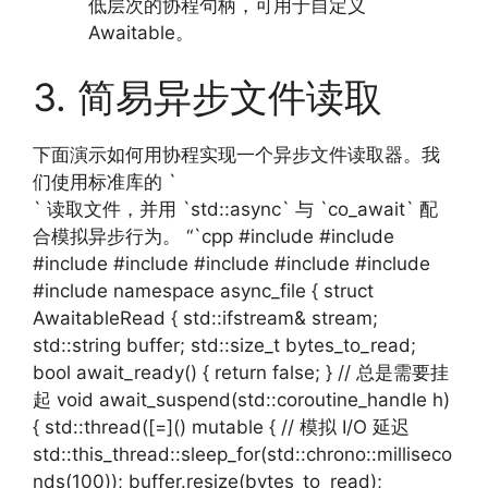
低层次的协程句柄，可用于自定义
Awaitable。
3. 简易异步文件读取
下面演示如何用协程实现一个异步文件读取器。我
们使用标准库的 `
` 读取文件，并用 `std::async` 与 `co_await` 配
合模拟异步行为。 “`cpp #include #include
#include #include #include #include #include
#include namespace async_file { struct
AwaitableRead { std::ifstream& stream;
std::string buffer; std::size_t bytes_to_read;
bool await_ready() { return false; } // 总是需要挂
起 void await_suspend(std::coroutine_handle h)
{ std::thread([=]() mutable { // 模拟 I/O 延迟
std::this_thread::sleep_for(std::chrono::milliseco
nds(100)); buffer.resize(bytes_to_read);