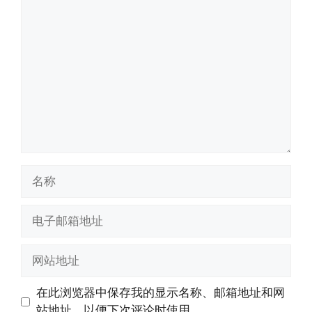
评
论
名
称
电
子
邮
网
箱
站
地
地
在此浏览器中保存我的显示名称、邮箱地址和网
址
址
站地址，以便下次评论时使用。