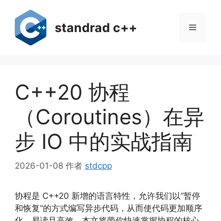
跳
至
standrad c++
菜
内
容
单
C++20 协程
（Coroutines）在异
步 IO 中的实战指南
2026-01-08
作者
stdcpp
协程是 C++20 新增的语言特性，允许我们以“暂停
和恢复”的方式编写异步代码，从而使代码更加顺序
化、易读且高效。本文将带你快速掌握协程的核心