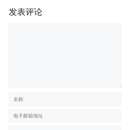
发表评论
评
论
名
称
电
子
邮
网