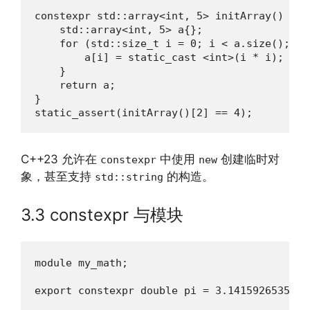
constexpr std::array<int, 5> initArray() {

    std::array<int, 5> a{};

    for (std::size_t i = 0; i < a.size(); ++i
        a[i] = static_cast <int>(i * i);

    }

    return a;

}

static_assert(initArray()[2] == 4);
C++23 允许在
中使用
创建临时对
constexpr
new
象，甚至支持
的构造。
std::string
3.3 constexpr 与模块
module my_math;

export constexpr double pi = 3.1415926535897