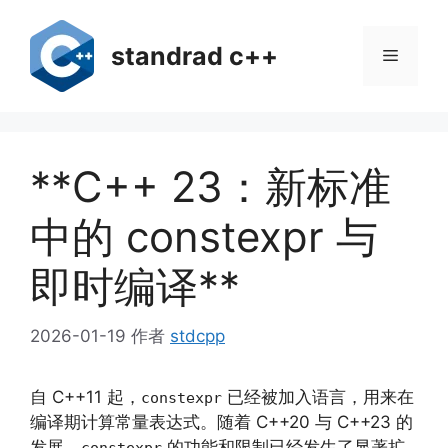
跳
至
standrad c++
菜
内
容
单
**C++ 23：新标准
中的 constexpr 与
即时编译**
2026-01-19
作者
stdcpp
自 C++11 起，
已经被加入语言，用来在
constexpr
编译期计算常量表达式。随着 C++20 与 C++23 的
发展，
的功能和限制已经发生了显著扩
constexpr