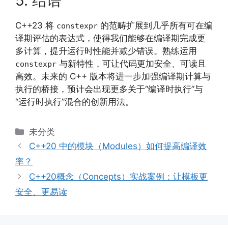
5. 结语
C++23 将
的范畴扩展到几乎所有可在编
constexpr
译期评估的表达式，使得我们能够在编译期完成更
多计算，提升运行时性能并减少错误。熟练运用
与新特性，可让代码更加安全、可读且
constexpr
高效。未来的 C++ 版本将进一步加强编译期计算与
执行的桥接，预计会出现更多关于“编译时执行”与
“运行时执行”混合的创新用法。
分
未分类
类
C++20 中的模块（Modules）如何提高编译效
率？
C++20概念（Concepts）实战案例：让模板更
安全、更易读