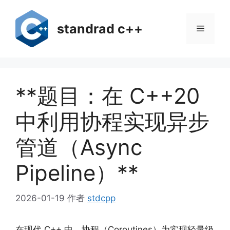
跳
至
standrad c++
菜
内
容
单
**题目：在 C++20
中利用协程实现异步
管道（Async
Pipeline）**
2026-01-19
作者
stdcpp
在现代 C++ 中，协程（Coroutines）为实现轻量级