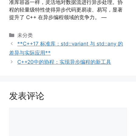
准库容器一样，灵活地对数据流进行异步处理。协
程的轻量级特性使得异步代码更易读、易写，显著
提升了 C++ 在异步编程领域的竞争力。 —
分
未分类
类
**C++17 标准库：std::variant 与 std::any 的
差异与实际应用**
C++20中的协程：实现异步编程的新工具
发表评论
评
论