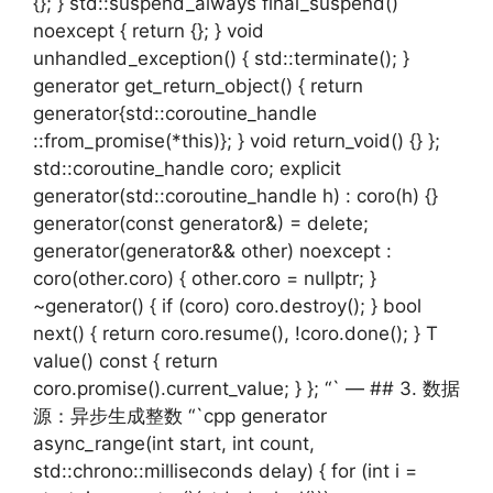
{}; } std::suspend_always final_suspend()
noexcept { return {}; } void
unhandled_exception() { std::terminate(); }
generator get_return_object() { return
generator{std::coroutine_handle
::from_promise(*this)}; } void return_void() {} };
std::coroutine_handle coro; explicit
generator(std::coroutine_handle h) : coro(h) {}
generator(const generator&) = delete;
generator(generator&& other) noexcept :
coro(other.coro) { other.coro = nullptr; }
~generator() { if (coro) coro.destroy(); } bool
next() { return coro.resume(), !coro.done(); } T
value() const { return
coro.promise().current_value; } }; “` — ## 3. 数据
源：异步生成整数 “`cpp generator
async_range(int start, int count,
std::chrono::milliseconds delay) { for (int i =