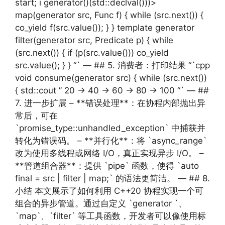
start; i generator()(std::declval()))>
map(generator src, Func f) { while (src.next()) {
co_yield f(src.value()); } } template generator
filter(generator src, Predicate p) { while
(src.next()) { if (p(src.value())) co_yield
src.value(); } } “` — ## 5. 消费者：打印结果 “`cpp
void consume(generator src) { while (src.next())
{ std::cout ” 20 -> 40 -> 60 -> 80 -> 100 “` — ##
7. 进一步扩展 – **错误处理**：在协程内部抛出异
常后，可在
`promise_type::unhandled_exception` 中捕获并
转化为错误码。 – **并行化**：将 `async_range`
改为使用多线程或网络 I/O，真正实现异步 I/O。 –
**管道组合器**：提供 `pipe` 函数，使得 `auto
final = src | filter | map;` 的语法更简洁。 — ## 8.
小结 本文展示了如何利用 C++20 协程实现一个可
组合的异步管道。通过自定义 `generator `、
`map`、`filter` 等工具函数，开发者可以像使用标