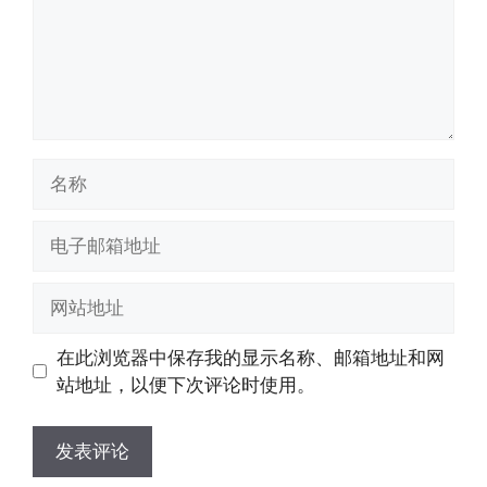
名
称
电
子
邮
网
箱
站
地
地
在此浏览器中保存我的显示名称、邮箱地址和网
址
址
站地址，以便下次评论时使用。