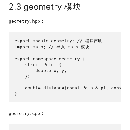
2.3 geometry 模块
：
geometry.hpp
export module geometry; // 模块声明

import math; // 导入 math 模块

export namespace geometry {

    struct Point {

        double x, y;

    };

    double distance(const Point& p1, const Po
}
：
geometry.cpp