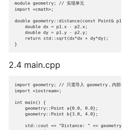
module geometry; // 实现单元

import <cmath>;

double geometry::distance(const Point& p1, c
    double dx = p1.x - p2.x;

    double dy = p1.y - p2.y;

    return std::sqrt(dx*dx + dy*dy);

}
2.4 main.cpp
import geometry; // 只需导入 geometry，内部已导入
import <iostream>;

int main() {

    geometry::Point a{0.0, 0.0};

    geometry::Point b{3.0, 4.0};

    std::cout << "Distance: " << geometry::d