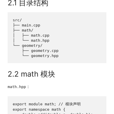
2.1 目录结构
src/

├── main.cpp

├── math/

│   ├── math.cpp

│   └── math.hpp

└── geometry/

    ├── geometry.cpp

    └── geometry.hpp
2.2 math 模块
：
math.hpp
export module math; // 模块声明

export namespace math {
