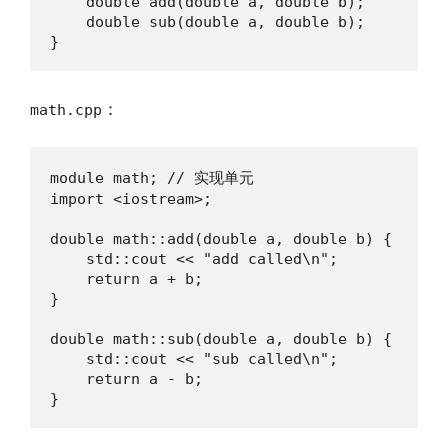
    double add(double a, double b);

    double sub(double a, double b);

}
：
math.cpp
module math; // 实现单元

import <iostream>;

double math::add(double a, double b) {

    std::cout << "add called\n";

    return a + b;

}

double math::sub(double a, double b) {

    std::cout << "sub called\n";

    return a - b;

}