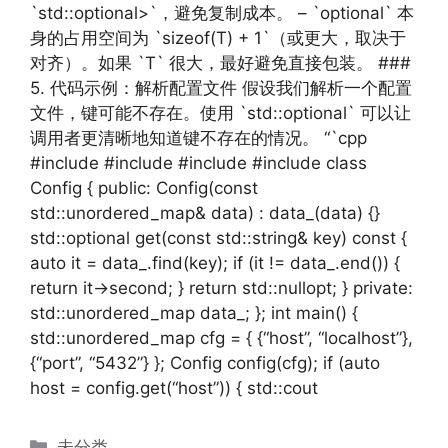
`std::optional>`，避免复制成本。 – `optional` 本
身的占用空间为 `sizeof(T) + 1`（或更大，取决于
对齐）。如果 `T` 很大，最好避免直接包装。 ###
5. 代码示例：解析配置文件 假设我们解析一个配置
文件，键可能不存在。使用 `std::optional` 可以让
调用者更清晰地知道键不存在的情况。 “`cpp
#include #include #include #include class
Config { public: Config(const
std::unordered_map& data) : data_(data) {}
std::optional get(const std::string& key) const {
auto it = data_.find(key); if (it != data_.end()) {
return it->second; } return std::nullopt; } private:
std::unordered_map data_; }; int main() {
std::unordered_map cfg = { {“host”, “localhost”},
{“port”, “5432”} }; Config config(cfg); if (auto
host = config.get(“host”)) { std::cout
分
未分类