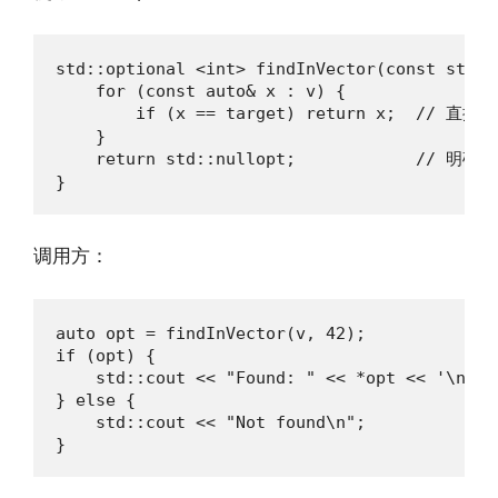
std::optional <int> findInVector(const std::
    for (const auto& x : v) {

        if (x == target) return x;  // 直接返
    }

    return std::nullopt;            // 明确
}
调用方：
auto opt = findInVector(v, 42);

if (opt) {

    std::cout << "Found: " << *opt << '\n';

} else {

    std::cout << "Not found\n";

}