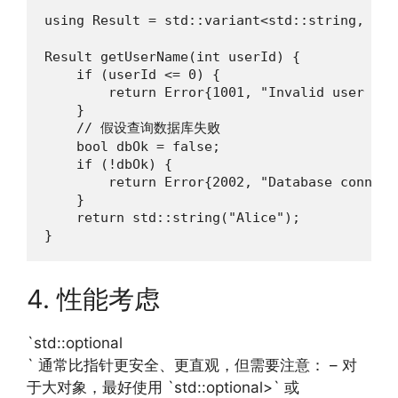
using Result = std::variant<std::string,
Result getUserName(int userId) {

    if (userId <= 0) {

        return Error{1001, "Invalid user id"}
    }

    // 假设查询数据库失败

    bool dbOk = false;

    if (!dbOk) {

        return Error{2002, "Database connecti
    }

    return std::string("Alice");

}
4. 性能考虑
`std::optional
` 通常比指针更安全、更直观，但需要注意： – 对
于大对象，最好使用 `std::optional>` 或