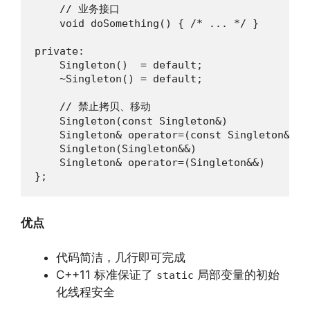
    // 业务接口

    void doSomething() { /* ... */ }

private:

    Singleton()  = default;

    ~Singleton() = default;

    // 禁止拷贝、移动

    Singleton(const Singleton&)            = 
    Singleton& operator=(const Singleton&) = 
    Singleton(Singleton&&)                 = 
    Singleton& operator=(Singleton&&)      = 
};
优点
代码简洁，几行即可完成
C++11 标准保证了
局部变量的初始
static
化线程安全