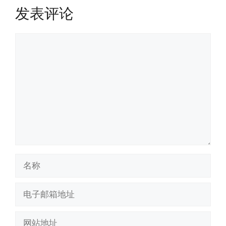
发表评论
评
论
名
称
电
子
邮
网
箱