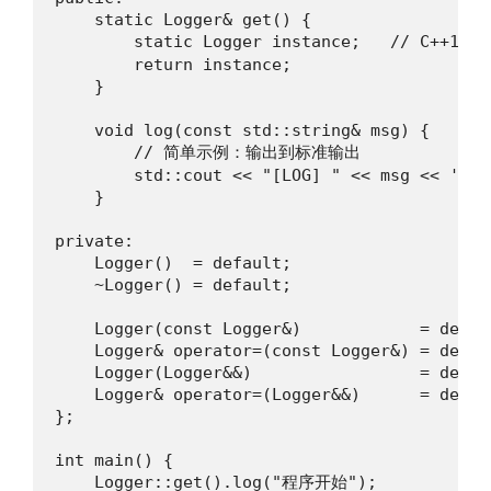
    static Logger& get() {

        static Logger instance;   // C++11
        return instance;

    }

    void log(const std::string& msg) {

        // 简单示例：输出到标准输出

        std::cout << "[LOG] " << msg << '\n';
    }

private:

    Logger()  = default;

    ~Logger() = default;

    Logger(const Logger&)            = delete
    Logger& operator=(const Logger&) = delete
    Logger(Logger&&)                 = delete
    Logger& operator=(Logger&&)      = delete
};

int main() {

    Logger::get().log("程序开始");
