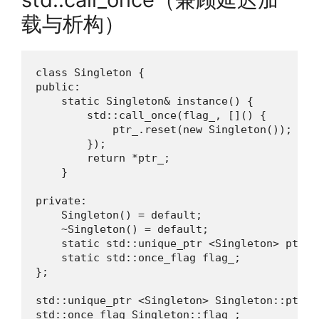
载与析构）
class Singleton {

public:

    static Singleton& instance() {

        std::call_once(flag_, []() {

            ptr_.reset(new Singleton());

        });

        return *ptr_;

    }

private:

    Singleton() = default;

    ~Singleton() = default;

    static std::unique_ptr <Singleton> ptr_;

    static std::once_flag flag_;

};

std::unique_ptr <Singleton> Singleton::ptr_;

std::once_flag Singleton::flag_;