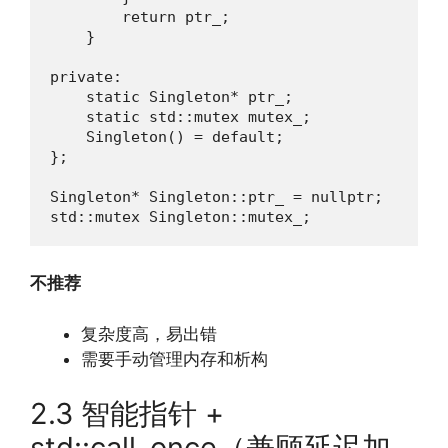
        return ptr_;

    }

private:

    static Singleton* ptr_;

    static std::mutex mutex_;

    Singleton() = default;

};

Singleton* Singleton::ptr_ = nullptr;

std::mutex Singleton::mutex_;
不推荐
复杂度高，易出错
需要手动管理内存和析构
2.3 智能指针 +
std::call_once（兼顾延迟加