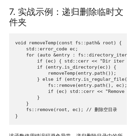
7. 实战示例：递归删除临时文
件夹
void removeTemp(const fs::path& root) {

    std::error_code ec;

    for (auto &entry : fs::directory_iterato
        if (ec) { std::cerr << "Dir iter err
        if (entry.is_directory(ec)) {

            removeTemp(entry.path());

        } else if (entry.is_regular_file(ec))
            fs::remove(entry.path(), ec);

            if (ec) std::cerr << "Remove fil
        }

    }

    fs::remove(root, ec); // 删除空目录

}