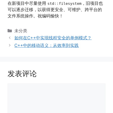
在新项目中尽量使用
，旧项目也
std::filesystem
可以逐步迁移，以获得更安全、可维护、跨平台的
文件系统操作。祝编码愉快！
分
未分类
类
如何在C++中实现线程安全的单例模式？
C++中的移动语义：从效率到实践
发表评论
评
论