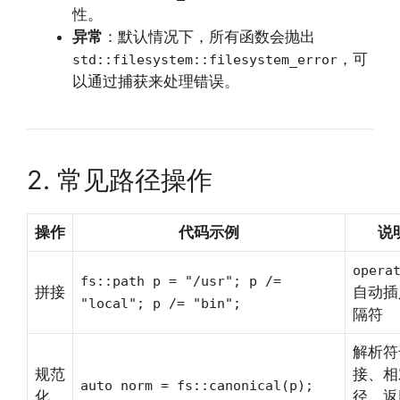
性。
异常
：默认情况下，所有函数会抛出
，可
std::filesystem::filesystem_error
以通过捕获来处理错误。
2. 常见路径操作
操作
代码示例
说
opera
fs::path p = "/usr"; p /=
拼接
自动插
"local"; p /= "bin";
隔符
解析符
规范
接、相
auto norm = fs::canonical(p);
化
径，返