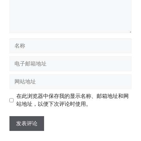
名
称
电
子
邮
网
箱
站
地
地
在此浏览器中保存我的显示名称、邮箱地址和网
址
址
站地址，以便下次评论时使用。