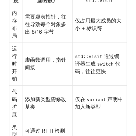
度
虚函数）
std::visit
内
需要虚表指针，往
存
仅占用最大成员的大
往导致每个对象多
布
小 + 标识符
出 8/16 字节
局
运
行
通过编
std::visit
虚函数调用，指针
时
译器生成
代
switch
间接
开
码，往往更快
销
代
码
添加新类型需修改
仅在
声明中
variant
扩
基类
加入新类型
展
类
可通过 RTTI 检测
型