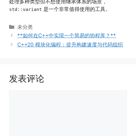
处理多种类型但不想使用继承体系的场景，
是一个非常值得使用的工具。
std::variant
分
未分类
类
**如何在C++中实现一个简易的协程库？**
C++20 模块化编程：提升构建速度与代码组织
发表评论
评
论