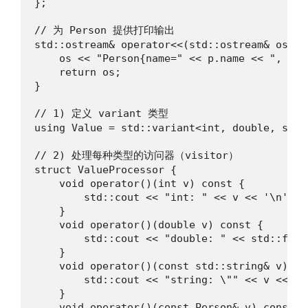
};

// 为 Person 提供打印输出

std::ostream& operator<<(std::ostream& os, c
    os << "Person{name=" << p.name << ", age
    return os;

}

// 1) 定义 variant 类型

using Value = std::variant<int, double, std:
// 2) 处理每种类型的访问器（visitor）

struct ValueProcessor {

    void operator()(int v) const {

        std::cout << "int: " << v << '\n';

    }

    void operator()(double v) const {

        std::cout << "double: " << std::fixe
    }

    void operator()(const std::string& v) con
        std::cout << "string: \"" << v << "\"
    }

    void operator()(const Person& v) const {
