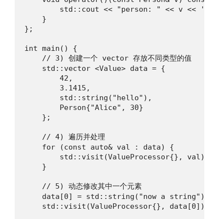
        std::cout << "person: " << v << '\n';
    }

};

int main() {

    // 3) 创建一个 vector 存放不同类型的值

    std::vector <Value> data = {

        42,

        3.1415,

        std::string("hello"),

        Person{"Alice", 30}

    };

    // 4) 遍历并处理

    for (const auto& val : data) {

        std::visit(ValueProcessor{}, val);

    }

    // 5) 动态修改其中一个元素

    data[0] = std::string("now a string");

    std::visit(ValueProcessor{}, data[0]);
