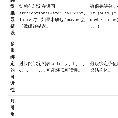
型
结构化绑定在返回
确保先解包，
推
std::optional<std::pair<int,
if (auto [x
导
时，如果未解包
会
int>>
*maybe
maybe.value
错
导致编译错误。
。
...)
误
多
重
绑
定
过长的绑定列表
分段绑定或使
auto [a, b, c,
的
可能降低可读性。
义结构体。
d, e] = ...
可
读
性
对
引
用