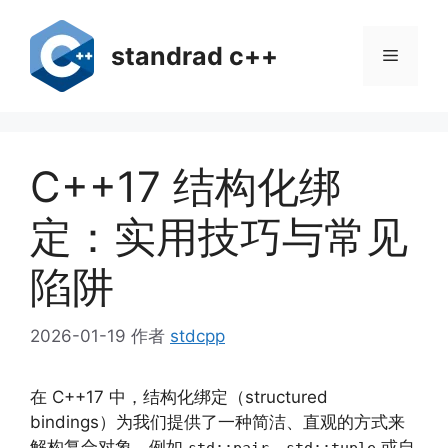
跳
至
standrad c++
菜
内
容
单
C++17 结构化绑
定：实用技巧与常见
陷阱
2026-01-19
作者
stdcpp
在 C++17 中，结构化绑定（structured
bindings）为我们提供了一种简洁、直观的方式来
解构复合对象，例如
、
或自
std::pair
std::tuple