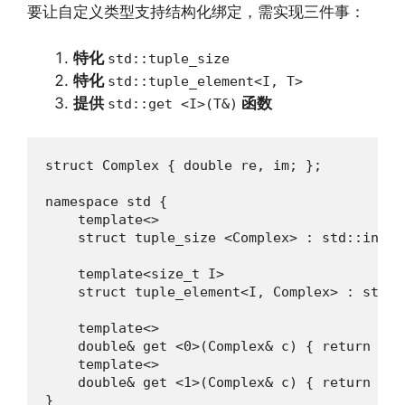
要让自定义类型支持结构化绑定，需实现三件事：
特化
std::tuple_size
特化
std::tuple_element<I, T>
提供
函数
std::get <I>(T&)
struct Complex { double re, im; };

namespace std {

    template<>

    struct tuple_size <Complex> : std::integ
    template<size_t I>

    struct tuple_element<I, Complex> : std::
    template<>

    double& get <0>(Complex& c) { return c.re
    template<>

    double& get <1>(Complex& c) { return c.im
}