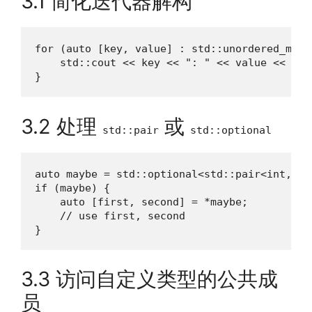
3.1 简化迭代器解构
for (auto [key, value] : std::unordered_map<
    std::cout << key << ": " << value << '\n'
}
3.2 处理
或
std::pair
std::optional
auto maybe = std::optional<std::pair<int, in
if (maybe) {

    auto [first, second] = *maybe;

    // use first, second

}
3.3 访问自定义类型的公共成
员