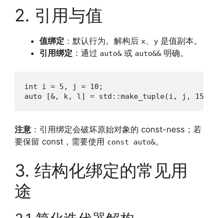
2. 引用与值
值绑定
：默认行为。解构后
、
是值副本。
x
y
引用绑定
：通过
或
明确。
auto&
auto&&
int i = 5, j = 10;

auto [&, k, l] = std::make_tuple(i, j, 1
注意
：引用绑定会破坏原始对象的 const-ness；若
要保留 const，需要使用
。
const auto&
3. 结构化绑定的常见用
途