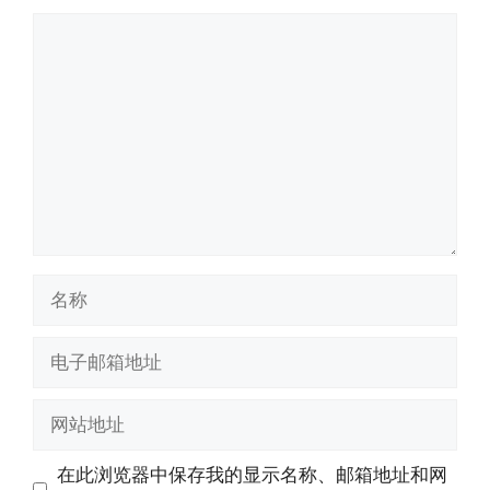
评
论
名
称
电
子
邮
网
箱
站
地
地
在此浏览器中保存我的显示名称、邮箱地址和网
址