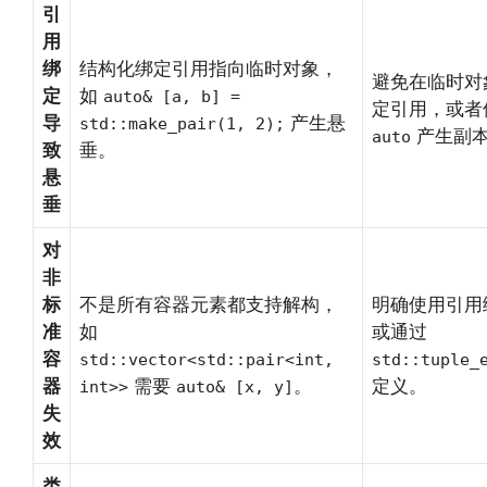
引
用
绑
结构化绑定引用指向临时对象，
避免在临时对
定
如
auto& [a, b] =
定引用，或者
导
产生悬
std::make_pair(1, 2);
产生副
auto
致
垂。
悬
垂
对
非
标
不是所有容器元素都支持解构，
明确使用引用
准
如
或通过
容
std::vector<std::pair<int,
std::tuple_
器
需要
。
定义。
int>>
auto& [x, y]
失
效
类