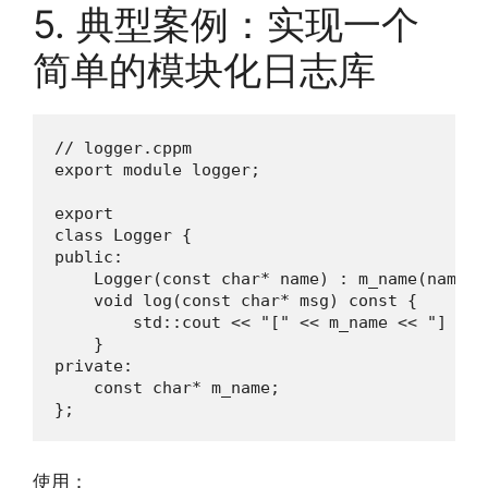
5. 典型案例：实现一个
简单的模块化日志库
// logger.cppm

export module logger;

export

class Logger {

public:

    Logger(const char* name) : m_name(name) {
    void log(const char* msg) const {

        std::cout << "[" << m_name << "] " <
    }

private:

    const char* m_name;

};
使用：