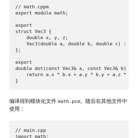
// math.cppm

export module math;

export

struct Vec3 {

    double x, y, z;

    Vec3(double a, double b, double c) : x(a
};

export

double dot(const Vec3& a, const Vec3& b) {

    return a.x * b.x + a.y * b.y + a.z * b.z;
}
编译得到模块化文件
。随后在其他文件中
math.pcm
使用：
// main.cpp

import math;
