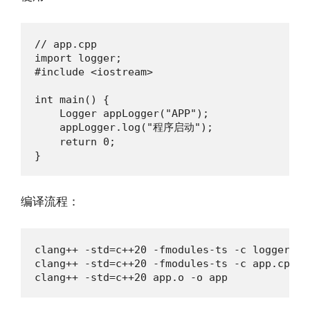
// app.cpp

import logger;

#include <iostream>

int main() {

    Logger appLogger("APP");

    appLogger.log("程序启动");

    return 0;

}
编译流程：
clang++ -std=c++20 -fmodules-ts -c logger.cpp
clang++ -std=c++20 -fmodules-ts -c app.cpp

clang++ -std=c++20 app.o -o app