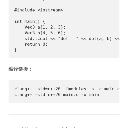
#include <iostream>

int main() {

    Vec3 a{1, 2, 3};

    Vec3 b{4, 5, 6};

    std::cout << "dot = " << dot(a, b) << std
    return 0;

}
编译链接：
clang++ -std=c++20 -fmodules-ts -c main.cpp

clang++ -std=c++20 main.o -o main