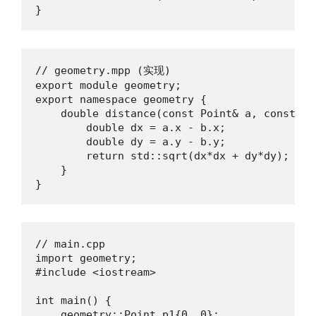
}
// geometry.mpp (实现)

export module geometry;

export namespace geometry {

    double distance(const Point& a, const Poi
        double dx = a.x - b.x;

        double dy = a.y - b.y;

        return std::sqrt(dx*dx + dy*dy);

    }

}
// main.cpp

import geometry;

#include <iostream>

int main() {

    geometry::Point p1{0, 0};
