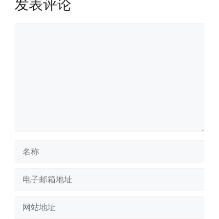
发表评论
评
论
名
称
电
子
邮
网
箱
站