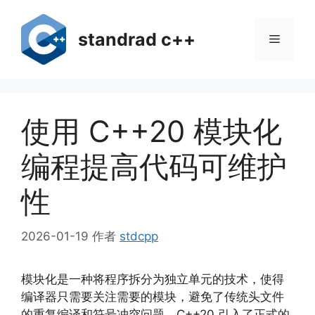
跳
至
standrad c++
菜
内
容
单
使用 C++20 模块化
编程提高代码可维护
性
2026-01-19
作者
stdcpp
模块化是一种将程序拆分为独立单元的技术，使得
编译器只需要关注需要的模块，避免了传统头文件
的重复编译和符号冲突问题。C++20 引入了正式的