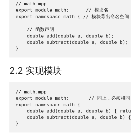
// math.mpp

export module math;      // 模块名

export namespace math { // 模块导出命名空间

    // 函数声明

    double add(double a, double b);

    double subtract(double a, double b);

}
2.2 实现模块
// math.mpp

export module math;       // 同上，必须相同

export namespace math {

    double add(double a, double b) { return a
    double subtract(double a, double b) { re
}