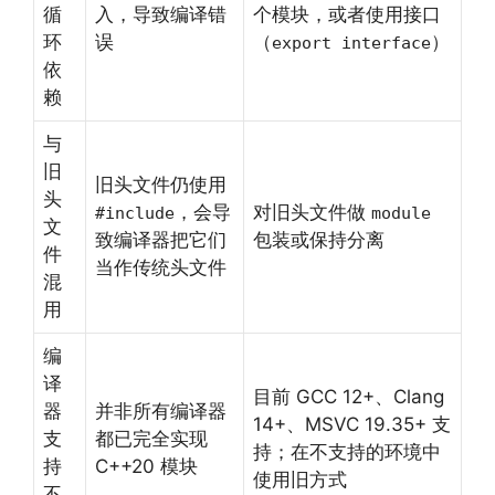
循
入，导致编译错
个模块，或者使用接口
环
误
（
）
export interface
依
赖
与
旧
旧头文件仍使用
头
，会导
对旧头文件做
#include
module
文
致编译器把它们
包装或保持分离
件
当作传统头文件
混
用
编
译
目前 GCC 12+、Clang
器
并非所有编译器
14+、MSVC 19.35+ 支
支
都已完全实现
持；在不支持的环境中
持
C++20 模块
使用旧方式
不