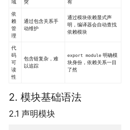
域
突
有
依
通过模块依赖显式声
赖
通过包含关系手
明，编译器会自动查找
管
动维护
依赖模块
理
代
码
明确模
export module
包含链复杂，难
可
块身份，依赖关系一目
以追踪
读
了然
性
2. 模块基础语法
2.1 声明模块