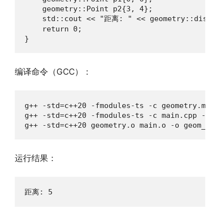
    geometry::Point p2{3, 4};

    std::cout << "距离: " << geometry::distanc
    return 0;

}
编译命令（GCC）：
g++ -std=c++20 -fmodules-ts -c geometry.mpp 
g++ -std=c++20 -fmodules-ts -c main.cpp -o ma
g++ -std=c++20 geometry.o main.o -o geom_app
运行结果：
距离: 5