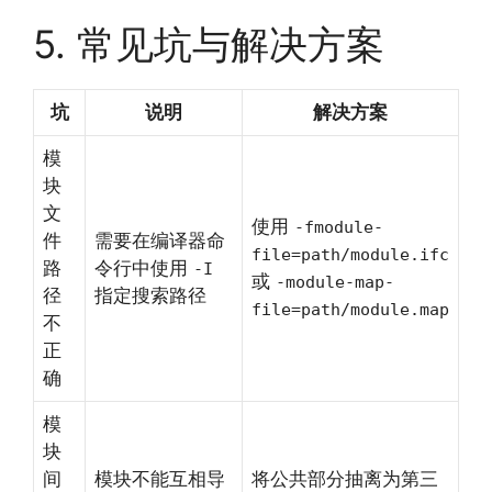
5. 常见坑与解决方案
坑
说明
解决方案
模
块
文
使用
-fmodule-
件
需要在编译器命
file=path/module.ifc
路
令行中使用
-I
或
-module-map-
径
指定搜索路径
file=path/module.map
不
正
确
模
块
间
模块不能互相导
将公共部分抽离为第三