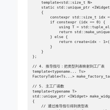
    template<std::size_t N>

    static std::unique_ptr <IWidget
    {

        constexpr std::size_t idx = 
        if constexpr (idx == 0) {

            using T = std::tuple_el
            return std::make_unique
        } else {

            return create<idx - 1>()
        }

    }

};

// 4. 推导指引：把类型列表映射到工厂表

template<typename... Ts>

FactoryTable<Ts...> make_factory_ta
// 5. 主工厂函数

template<typename T>

std::unique_ptr <IWidget> make_widge
{

    // 通过推导指引得到类型表
