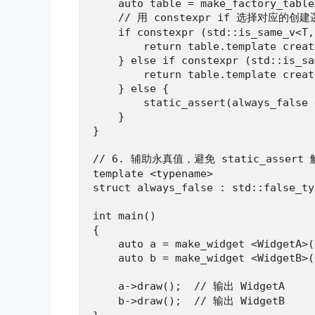
    auto table = make_factory_table
    // 用 constexpr if 选择对应的创建
    if constexpr (std::is_same_v<T,
        return table.template creat
    } else if constexpr (std::is_sa
        return table.template creat
    } else {

        static_assert(always_false 
    }

}

// 6. 辅助永真值，避免 static_assert 
template <typename>

struct always_false : std::false_ty
int main()

{

    auto a = make_widget <WidgetA>()
    auto b = make_widget <WidgetB>()
    a->draw();  // 输出 WidgetA

    b->draw();  // 输出 WidgetB
