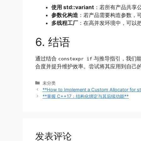
使用 std::variant
：若所有产品共享
参数化构造
：若产品需要构造参数，
多线程工厂
：在高并发环境中，可以
6. 结语
通过结合
与推导指引，我们能
constexpr if
合度并提升维护效率。尝试将其应用到自己
分
未分类
类
**How to Implement a Custom Allocator for st
**掌握 C++17：结构化绑定与其后续功能**
发表评论