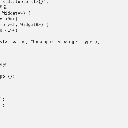
(std::tuple <T>{});

逻辑

 WidgetA>) {

e <0>();

me_v<T, WidgetB>) {

e <1>();

<T>::value, "Unsupported widget type");

触发

pe {};

;

;
