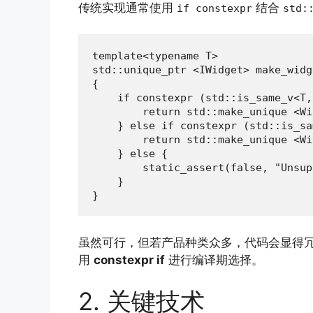
传统实现通常使用
结合
if constexpr
std:
template<typename T>

std::unique_ptr <IWidget> make_widge
{

    if constexpr (std::is_same_v<T,
        return std::make_unique <Wi
    } else if constexpr (std::is_sa
        return std::make_unique <Wi
    } else {

        static_assert(false, "Unsup
    }

}
虽然可行，但若产品种类众多，代码会显得
用
constexpr if
进行编译期选择。
2. 关键技术