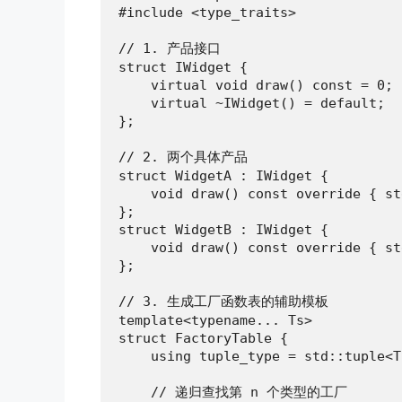
#include <type_traits>

// 1. 产品接口

struct IWidget {

    virtual void draw() const = 0;

    virtual ~IWidget() = default;

};

// 2. 两个具体产品

struct WidgetA : IWidget {

    void draw() const override { st
};

struct WidgetB : IWidget {

    void draw() const override { st
};

// 3. 生成工厂函数表的辅助模板

template<typename... Ts>

struct FactoryTable {

    using tuple_type = std::tuple<T
    // 递归查找第 n 个类型的工厂
