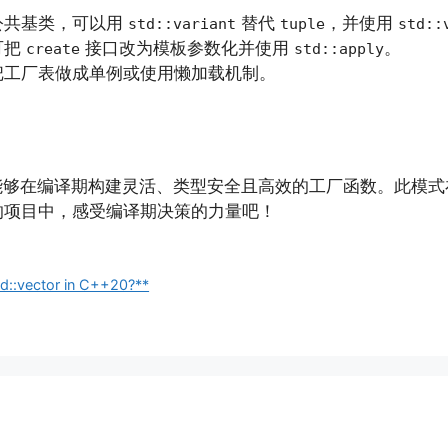
公共基类，可以用
替代
，并使用
std::variant
tuple
std::
可把
接口改为模板参数化并使用
。
create
std::apply
把工厂表做成单例或使用懒加载机制。
够在编译期构建灵活、类型安全且高效的工厂函数。此模式
的项目中，感受编译期决策的力量吧！
d::vector in C++20?**