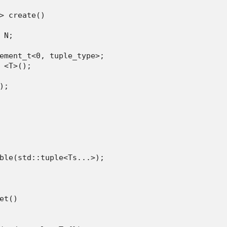
> create()

N;

ement_t<0, tuple_type>;

 <T>();

;

ble(std::tuple<Ts...>);

t()
