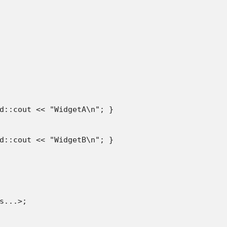
d::cout << "WidgetA\n"; }

d::cout << "WidgetB\n"; }

s...>;
