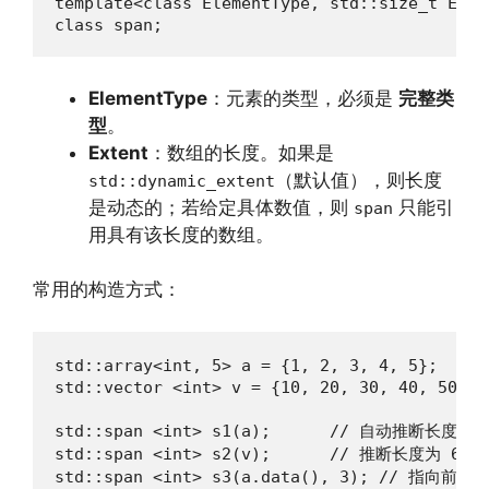
template<class ElementType, std::size_t Exte
class span;
ElementType
：元素的类型，必须是
完整类
型
。
Extent
：数组的长度。如果是
（默认值），则长度
std::dynamic_extent
是动态的；若给定具体数值，则
只能引
span
用具有该长度的数组。
常用的构造方式：
std::array<int, 5> a = {1, 2, 3, 4, 5};

std::vector <int> v = {10, 20, 30, 40, 50, 60
std::span <int> s1(a);      // 自动推断长度为 5
std::span <int> s2(v);      // 推断长度为 6

std::span <int> s3(a.data(), 3); // 指向前