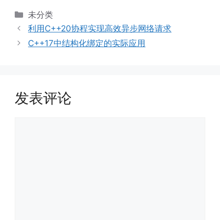
分
未分类
类
利用C++20协程实现高效异步网络请求
C++17中结构化绑定的实际应用
发表评论
评
论