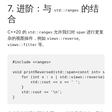
7. 进阶：与
的结
std::ranges
合
C++20 的
允许我们对
进行更复
std::ranges
span
杂的视图操作，例如
,
views::reverse
等。
views::filter
#include <ranges>

void printReversed(std::span<const int> s) {

    for (int x : s | std::views::reverse) {

        std::cout << x << ' ';

    }

    std::cout << '\n';

}