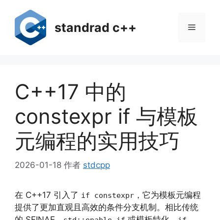
跳
至
standrad c++
菜
内
容
单
C++17 中的
constexpr if 与模板
元编程的实用技巧
2026-01-18
作者
stdcpp
在 C++17 引入了
，它为模板元编程
if constexpr
提供了更加直观且高效的条件分支机制。相比传统
的 SFINAE、
或模板特化，
std::enable_if
if