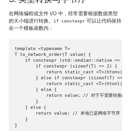
在网络编程或文件 I/O 中，经常需要根据数据类型
的大小端进行转换。
可以让代码保持
if constexpr
在一个模板函数内：
template <typename T>

T to_network_order(T value) {

    if constexpr (std::endian::native == std
        if constexpr (sizeof(T) == 2) {

            return static_cast <T>(htons(valu
        } else if constexpr (sizeof(T) == 4) 
            return static_cast <T>(htonl(valu
        } else {

            return value; // 对于不需要转换的
        }

    } else {

        return value; // 本地已是网络字节序

    }

}