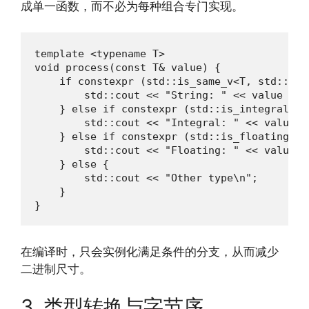
成单一函数，而不必为每种组合专门实现。
template <typename T>

void process(const T& value) {

    if constexpr (std::is_same_v<T, std::stri
        std::cout << "String: " << value << '
    } else if constexpr (std::is_integral_v <
        std::cout << "Integral: " << value <<
    } else if constexpr (std::is_floating_poi
        std::cout << "Floating: " << value <<
    } else {

        std::cout << "Other type\n";

    }

}
在编译时，只会实例化满足条件的分支，从而减少
二进制尺寸。
3. 类型转换与字节序