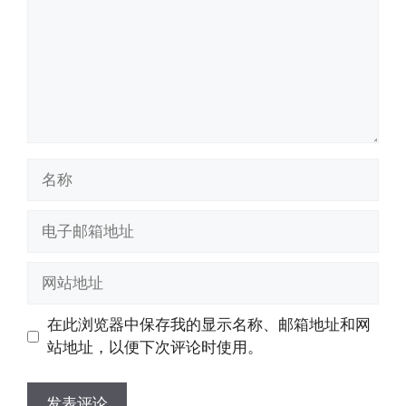
名
称
电
子
邮
网
箱
站
地
地
在此浏览器中保存我的显示名称、邮箱地址和网
址
址
站地址，以便下次评论时使用。