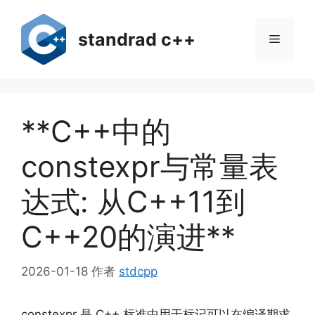
跳
至
standrad c++
菜
内
容
单
**C++中的
constexpr与常量表
达式: 从C++11到
C++20的演进**
2026-01-18
作者
stdcpp
constexpr 是 C++ 标准中用于标记可以在编译期求