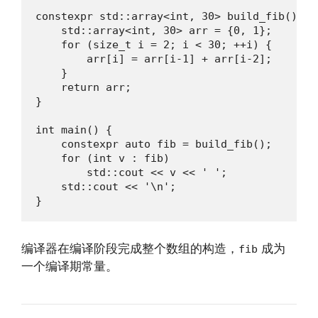
constexpr std::array<int, 30> build_fib() {

    std::array<int, 30> arr = {0, 1};

    for (size_t i = 2; i < 30; ++i) {

        arr[i] = arr[i-1] + arr[i-2];

    }

    return arr;

}

int main() {

    constexpr auto fib = build_fib();

    for (int v : fib)

        std::cout << v << ' ';

    std::cout << '\n';

}
编译器在编译阶段完成整个数组的构造，
成为
fib
一个编译期常量。