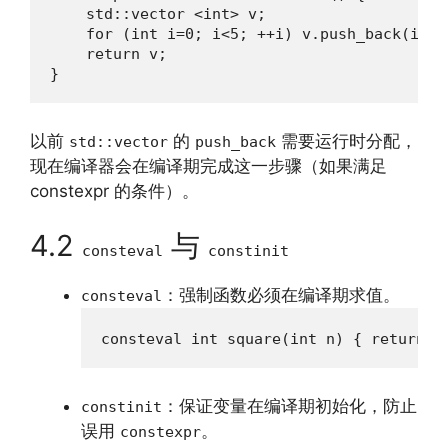
    std::vector <int> v;

    for (int i=0; i<5; ++i) v.push_back(i);

    return v;

}
以前
的
需要运行时分配，
std::vector
push_back
现在编译器会在编译期完成这一步骤（如果满足
constexpr 的条件）。
4.2
与
consteval
constinit
：强制函数必须在编译期求值。
consteval
consteval int square(int n) { return n
：保证变量在编译期初始化，防止
constinit
误用
。
constexpr