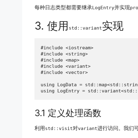
每种日志类型都需要继承
并实现
LogEntry
pr
3. 使用
实现
std::variant
#include <iostream>

#include <string>

#include <map>

#include <variant>

#include <vector>

using LogData = std::map<std::strin
using LogEntry = std::variant<std::
3.1 定义处理函数
利用
对
进行访问。我们
std::visit
variant