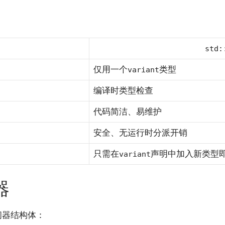
std:
仅用一个
类型
variant
编译时类型检查
代码简洁、易维护
安全、无运行时分派开销
只需在
声明中加入新类型
variant
器
问器结构体：