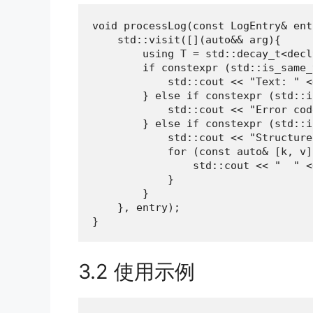
void processLog(const LogEntry& ent
    std::visit([](auto&& arg){

        using T = std::decay_t<decl
        if constexpr (std::is_same_
            std::cout << "Text: " <
        } else if constexpr (std::i
            std::cout << "Error cod
        } else if constexpr (std::i
            std::cout << "Structure
            for (const auto& [k, v]
                std::cout << "  " <
            }

        }

    }, entry);

}
3.2 使用示例