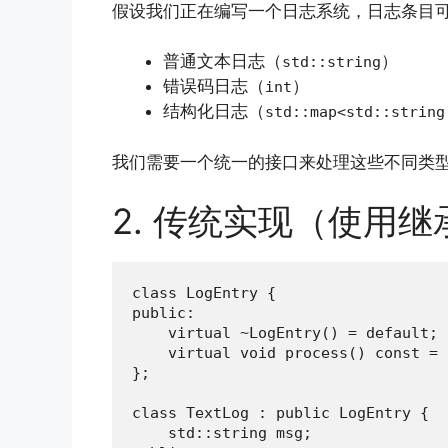
假设我们正在编写一个日志系统，日志条目
普通文本日志（
）
std::string
错误码日志（
）
int
结构化日志（
std::map<std::string
我们需要一个统一的接口来处理这些不同类
2. 传统实现（使用继
class LogEntry {

public:

    virtual ~LogEntry() = default;

    virtual void process() const = 0
};

class TextLog : public LogEntry {

    std::string msg;
