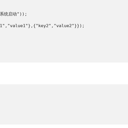
("系统启动"));

1","value1"},{"key2","value2"}});
