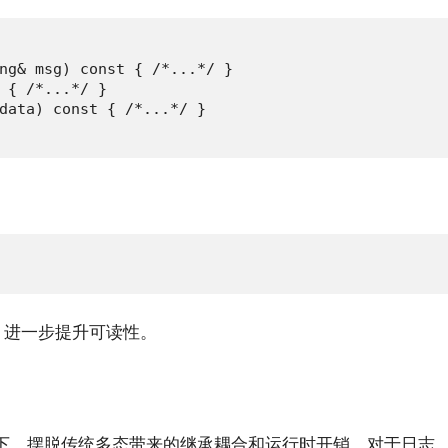
ng& msg) const { /*...*/ }

 { /*...*/ }

data) const { /*...*/ }

，进一步提升可读性。
下，摆脱传统多态带来的继承耦合和运行时开销。对于日志