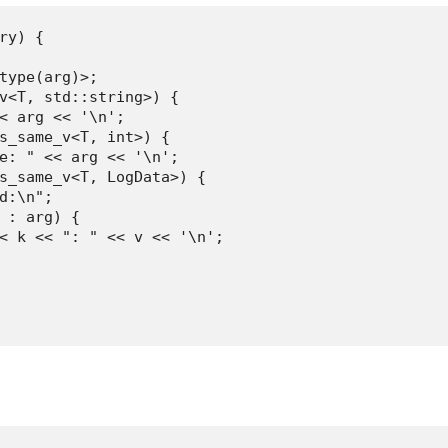
ry) {

type(arg)>;

v<T, std::string>) {

< arg << '\n';

s_same_v<T, int>) {

e: " << arg << '\n';

s_same_v<T, LogData>) {

d:\n";

 : arg) {

< k << ": " << v << '\n';
