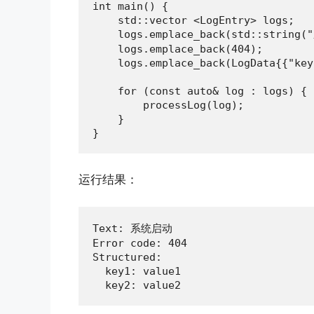
int main() {

    std::vector <LogEntry> logs;

    logs.emplace_back(std::string
    logs.emplace_back(404);

    logs.emplace_back(LogData{{"key
    for (const auto& log : logs) {

        processLog(log);

    }

}
运行结果：
Text: 系统启动

Error code: 404

Structured:

  key1: value1

  key2: value2