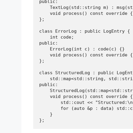
public:

    TextLog(std::string m) : msg(st
    void process() const override {
};

class ErrorLog : public LogEntry {

    int code;

public:

    ErrorLog(int c) : code(c) {}

    void process() const override {
};

class StructuredLog : public LogEntr
    std::map<std::string, std::stri
public:

    StructuredLog(std::map<std::str
    void process() const override {

        std::cout << "Structured:\n"
        for (auto &p : data) std::c
    }

};