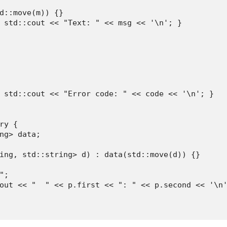
d::move(m)) {}

 std::cout << "Text: " << msg << '\n'; }

 std::cout << "Error code: " << code << '\n'; }

y {

ng> data;

ing, std::string> d) : data(std::move(d)) {}

;

out << "  " << p.first << ": " << p.second << '\n'