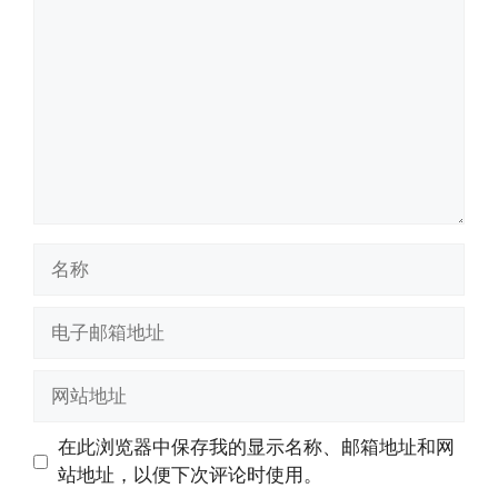
论
名
称
电
子
邮
网
箱
站
地
地
在此浏览器中保存我的显示名称、邮箱地址和网
址
址
站地址，以便下次评论时使用。