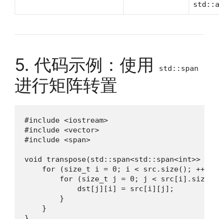
std::
5. 代码示例：使用
std::span
进行矩阵转置
#include <iostream>

#include <vector>

#include <span>

void transpose(std::span<std::span<int>> src
    for (size_t i = 0; i < src.size(); ++i) {
        for (size_t j = 0; j < src[i].size();
            dst[j][i] = src[i][j];

        }

    }

}
