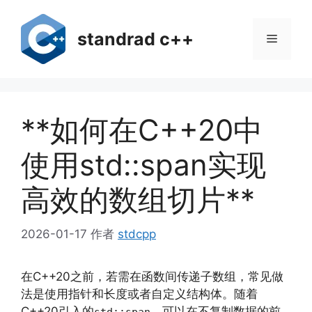
跳
至
standrad c++
菜
内
容
单
**如何在C++20中
使用std::span实现
高效的数组切片**
2026-01-17
作者
stdcpp
在C++20之前，若需在函数间传递子数组，常见做
法是使用指针和长度或者自定义结构体。随着
C++20引入的
，可以在不复制数据的前
std::span