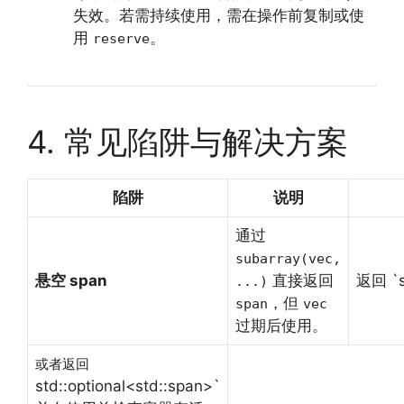
失效。若需持续使用，需在操作前复制或使
用
。
reserve
4. 常见陷阱与解决方案
陷阱
说明
通过
subarray(vec,
悬空 span
直接返回
返回 `s
...)
，但
span
vec
过期后使用。
或者返回
std::optional<std::span>`