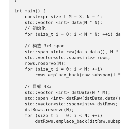
int main() {

    constexpr size_t M = 3, N = 4;

    std::vector <int> data(M * N);

    // 初始化

    for (size_t i = 0; i < M * N; ++i) data[i
    // 构造 3x4 span

    std::span <int> raw(data.data(), M * N);

    std::vector<std::span<int>> rows;

    rows.reserve(M);

    for (size_t i = 0; i < M; ++i)

        rows.emplace_back(raw.subspan(i * N, 
    // 目标 4x3

    std::vector <int> dstData(N * M);

    std::span <int> dstRaw(dstData.data(), N 
    std::vector<std::span<int>> dstRows;

    dstRows.reserve(N);

    for (size_t i = 0; i < N; ++i)

        dstRows.emplace_back(dstRaw.subspan(i