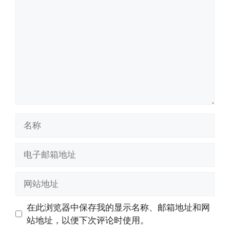
论
名
称
电
子
邮
网
箱
站
地
地
在此浏览器中保存我的显示名称、邮箱地址和网
址
址
站地址，以便下次评论时使用。