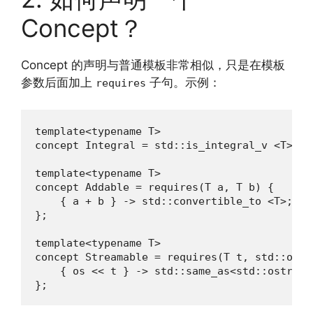
Concept？
Concept 的声明与普通模板非常相似，只是在模板
参数后面加上
子句。示例：
requires
template<typename T>

concept Integral = std::is_integral_v <T>;

template<typename T>

concept Addable = requires(T a, T b) {

    { a + b } -> std::convertible_to <T>;

};

template<typename T>

concept Streamable = requires(T t, std::ostre
    { os << t } -> std::same_as<std::ostream&
};