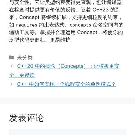
与安全性。它让类型约束变得更直观，也让编译器
在检查时提供更有价值的反馈。随着 C++23 的到
来，Concept 将继续扩展，支持更细粒度的约束，
如
约束表达式、
命名空间内的
requires
concepts
辅助工具等。掌握并合理运用 Concept，将使你的
泛型代码更健壮、更易维护。
分
未分类
类
C++20 中的概念（Concepts）：让模板更安
全、更易读
C++ 中如何实现一个线程安全的单例模式？
发表评论
评