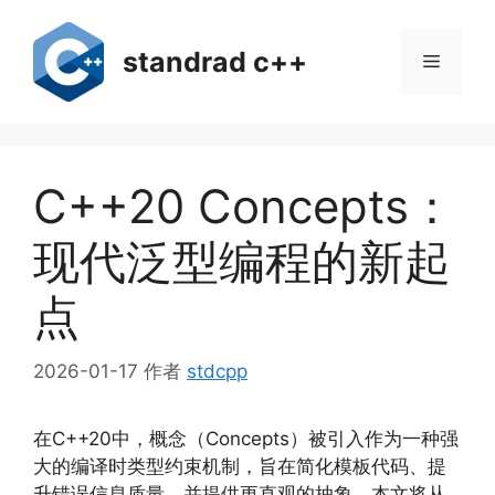
跳
至
standrad c++
菜
内
容
单
C++20 Concepts：
现代泛型编程的新起
点
2026-01-17
作者
stdcpp
在C++20中，概念（Concepts）被引入作为一种强
大的编译时类型约束机制，旨在简化模板代码、提
升错误信息质量，并提供更直观的抽象。本文将从