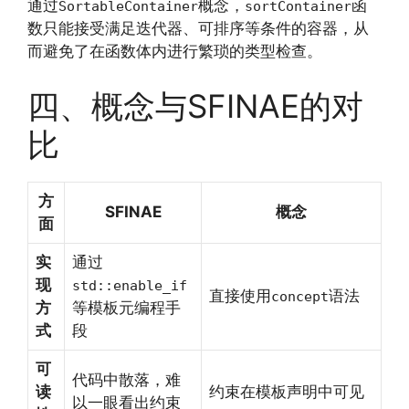
通过
概念，
函
SortableContainer
sortContainer
数只能接受满足迭代器、可排序等条件的容器，从
而避免了在函数体内进行繁琐的类型检查。
四、概念与SFINAE的对
比
方
SFINAE
概念
面
实
通过
现
std::enable_if
直接使用
语法
concept
方
等模板元编程手
式
段
可
代码中散落，难
读
约束在模板声明中可见
以一眼看出约束