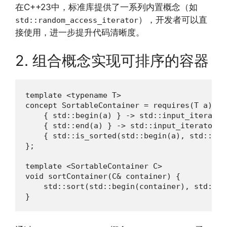
在C++23中，标准库提供了一系列内置概念（如
），开发者可以直
std::random_access_iterator
接使用，进一步提升代码清晰度。
2. 组合概念实现可排序的容器
template <typename T>

concept SortableContainer = requires(T a) {

    { std::begin(a) } -> std::input_iterator;
    { std::end(a) } -> std::input_iterator;

    { std::is_sorted(std::begin(a), std::end
};

template <SortableContainer C>

void sortContainer(C& container) {

    std::sort(std::begin(container), std::en
}