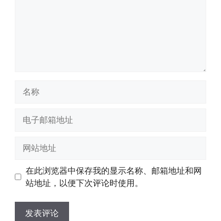
名
称
电
子
邮
网
箱
站
地
地
在此浏览器中保存我的显示名称、邮箱地址和网
址
址
站地址，以便下次评论时使用。