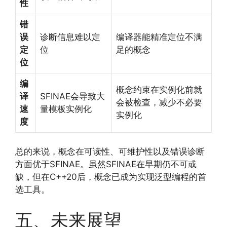
性
错
误
诊断信息难以定
编译器能精准定位不满
定
位
足的概念
位
编
概念约束在实例化前就
译
SFINAE会导致大
会被检查，减少不必要
速
量模板实例化
实例化
度
总的来说，概念在可读性、可维护性以及错误诊断
方面优于SFINAE。虽然SFINAE在早期仍不可或
缺，但在C++20后，概念已成为实现泛型编程的首
选工具。
五、未来展望