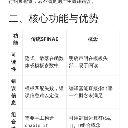
行约束检查，若不满足则产生编译错误。
二、核心功能与优势
功
传统SFINAE
概念
能
可
隐式、散落在函数
明确声明在模板头
读
体或模板参数中
部，易于阅读
性
错
误
模板匹配失败，错
编译器能直接指出哪
信
误信息难以定位
一个概念未满足
息
组
需要手工构造
可用逻辑运算符(
,
&&
合
,
)组合概念
enable_if
||
!