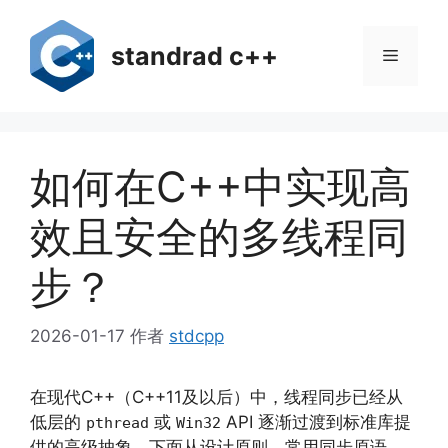
跳
至
standrad c++
菜
内
容
单
如何在C++中实现高
效且安全的多线程同
步？
2026-01-17
作者
stdcpp
在现代C++（C++11及以后）中，线程同步已经从
低层的
或
API 逐渐过渡到标准库提
pthread
Win32
供的高级抽象。下面从设计原则、常用同步原语、