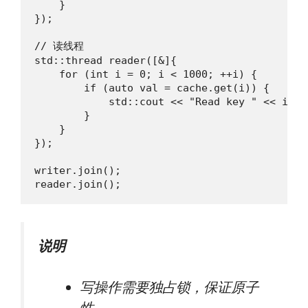
    }

});

// 读线程

std::thread reader([&]{

    for (int i = 0; i < 1000; ++i) {

        if (auto val = cache.get(i)) {

            std::cout << "Read key " << i <<
        }

    }

});

writer.join();

reader.join();
说明
写操作需要独占锁，保证原子
性。