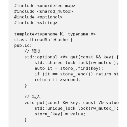
#include <unordered_map>

#include <shared_mutex>

#include <optional>

#include <string>

template<typename K, typename V>

class ThreadSafeCache {

public:

    // 读取

    std::optional <V> get(const K& key) {

        std::shared_lock lock(rw_mutex_);

        auto it = store_.find(key);

        if (it == store_.end()) return std::n
        return it->second;

    }

    // 写入

    void put(const K& key, const V& value) {

        std::unique_lock lock(rw_mutex_);

        store_[key] = value;

    }
