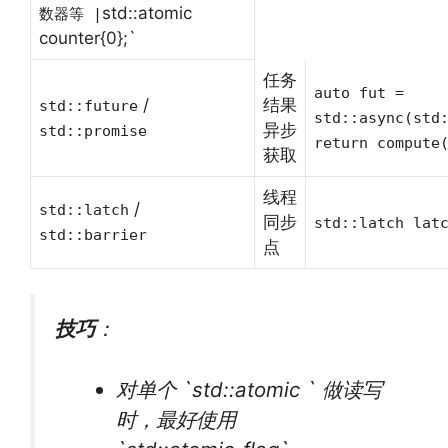
std::atomic
数器等 |
counter{0};`
任务
auto fut =
/
结果
std::future
std::async(std
异步
std::promise
return compute
获取
线程
/
std::latch
同步
std::latch lat
std::barrier
点
技巧
：
对单个 `std::atomic ` 做读写
时，最好使用