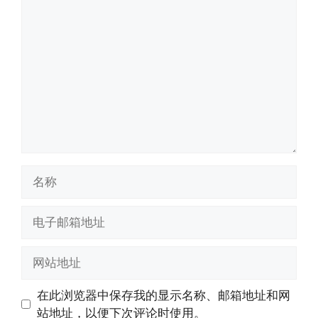
评
论
名
称
电
子
邮
网
箱
站
地
地
在此浏览器中保存我的显示名称、邮箱地址和网
址
址
站地址，以便下次评论时使用。