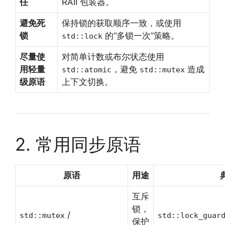
任
RAII 包装器。
避免死
保持锁的获取顺序一致，或使用
锁
的“多锁一次”策略。
std::lock
尽量使
对简单计数或布尔状态使用
用轻量
，避免
造成
std::atomic
std::mutex
级原语
上下文切换。
2. 常用同步原语
原语
用途
互斥
锁，
/
std::mutex
std::lock_guar
保护