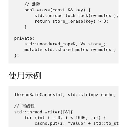
    // 删除

    bool erase(const K& key) {

        std::unique_lock lock(rw_mutex_);

        return store_.erase(key) > 0;

    }

private:

    std::unordered_map<K, V> store_;

    mutable std::shared_mutex rw_mutex_;

};
使用示例
ThreadSafeCache<int, std::string> cache;

// 写线程

std::thread writer([&]{

    for (int i = 0; i < 1000; ++i) {

        cache.put(i, "value" + std::to_string