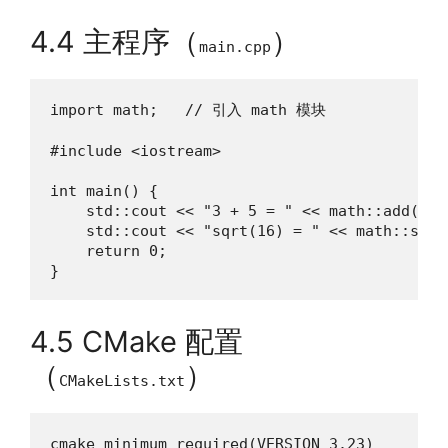
4.4 主程序（
）
main.cpp
import math;   // 引入 math 模块

#include <iostream>

int main() {

    std::cout << "3 + 5 = " << math::add(3,5)
    std::cout << "sqrt(16) = " << math::sqrt
    return 0;

}
4.5 CMake 配置
（
）
CMakeLists.txt
cmake_minimum_required(VERSION 3.23)
