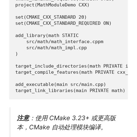
project(MathModuleDemo CXX)

set(CMAKE_CXX_STANDARD 20)

set(CMAKE_CXX_STANDARD_REQUIRED ON)

add_library(math STATIC

    src/math/math_interface.cppm

    src/math/math_impl.cpp

)

target_include_directories(math PRIVATE inclu
target_compile_features(math PRIVATE cxx_std_
add_executable(main src/main.cpp)

target_link_libraries(main PRIVATE math)
注意
：使用 CMake 3.23+ 或更高版
本，CMake 自动处理模块编译。