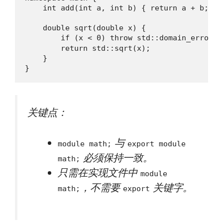
    int add(int a, int b) { return a + b; }

    double sqrt(double x) {

        if (x < 0) throw std::domain_erro
        return std::sqrt(x);

    }

}
关键点：
与
module math;
export module
必须保持一致。
math;
只需在实现文件中
module
，不需要
关键字。
math;
export