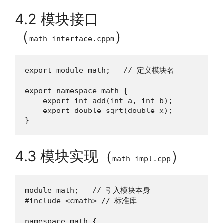
4.2 模块接口
（
）
math_interface.cppm
export module math;   // 定义模块名

export namespace math {

    export int add(int a, int b);

    export double sqrt(double x);

}
4.3 模块实现（
）
math_impl.cpp
module math;   // 引入模块本身

#include <cmath> // 标准库

namespace math {
