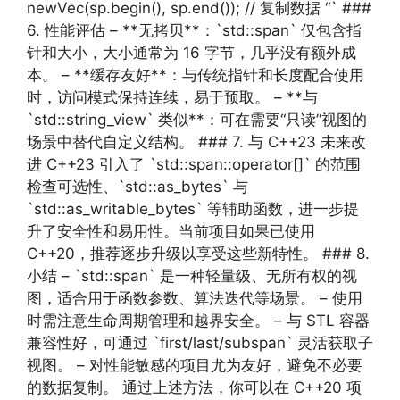
newVec(sp.begin(), sp.end()); // 复制数据 “` ###
6. 性能评估 – **无拷贝**：`std::span` 仅包含指
针和大小，大小通常为 16 字节，几乎没有额外成
本。 – **缓存友好**：与传统指针和长度配合使用
时，访问模式保持连续，易于预取。 – **与
`std::string_view` 类似**：可在需要“只读”视图的
场景中替代自定义结构。 ### 7. 与 C++23 未来改
进 C++23 引入了 `std::span::operator[]` 的范围
检查可选性、`std::as_bytes` 与
`std::as_writable_bytes` 等辅助函数，进一步提
升了安全性和易用性。当前项目如果已使用
C++20，推荐逐步升级以享受这些新特性。 ### 8.
小结 – `std::span` 是一种轻量级、无所有权的视
图，适合用于函数参数、算法迭代等场景。 – 使用
时需注意生命周期管理和越界安全。 – 与 STL 容器
兼容性好，可通过 `first/last/subspan` 灵活获取子
视图。 – 对性能敏感的项目尤为友好，避免不必要
的数据复制。 通过上述方法，你可以在 C++20 项