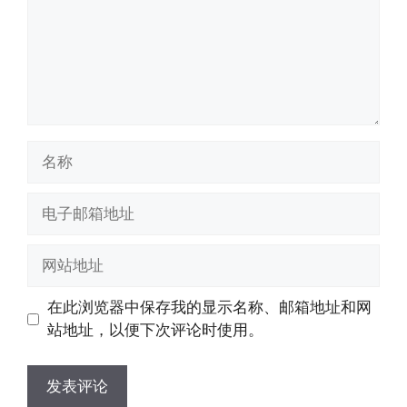
名
称
电
子
邮
网
箱
站
地
地
在此浏览器中保存我的显示名称、邮箱地址和网
址
址
站地址，以便下次评论时使用。