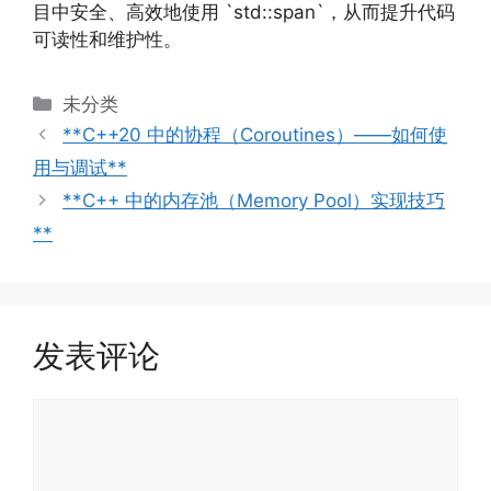
目中安全、高效地使用 `std::span`，从而提升代码
可读性和维护性。
分
未分类
类
**C++20 中的协程（Coroutines）——如何使
用与调试**
**C++ 中的内存池（Memory Pool）实现技巧
**
发表评论
评
论