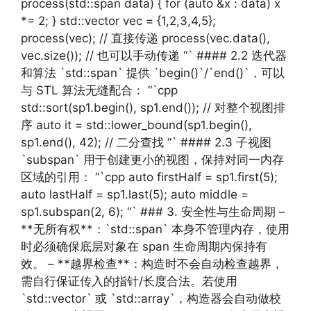
process(std::span data) { for (auto &x : data) x
*= 2; } std::vector vec = {1,2,3,4,5};
process(vec); // 直接传递 process(vec.data(),
vec.size()); // 也可以手动传递 “` #### 2.2 迭代器
和算法 `std::span` 提供 `begin()`/`end()`，可以
与 STL 算法无缝配合： “`cpp
std::sort(sp1.begin(), sp1.end()); // 对整个视图排
序 auto it = std::lower_bound(sp1.begin(),
sp1.end(), 42); // 二分查找 “` #### 2.3 子视图
`subspan` 用于创建更小的视图，保持对同一内存
区域的引用： “`cpp auto firstHalf = sp1.first(5);
auto lastHalf = sp1.last(5); auto middle =
sp1.subspan(2, 6); “` ### 3. 安全性与生命周期 –
**无所有权**：`std::span` 本身不管理内存，使用
时必须确保底层对象在 span 生命周期内保持有
效。 – **越界检查**：构造时不会自动检查越界，
需自行保证传入的指针/长度合法。若使用
`std::vector` 或 `std::array`，构造器会自动做校