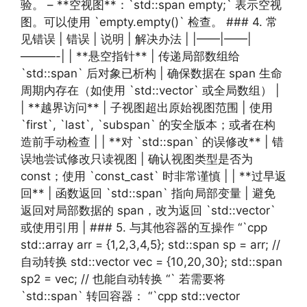
验。 – **空视图**：`std::span empty;` 表示空视
图。可以使用 `empty.empty()` 检查。 ### 4. 常
见错误 | 错误 | 说明 | 解决办法 | |——|——|
———-| | **悬空指针** | 传递局部数组给
`std::span` 后对象已析构 | 确保数据在 span 生命
周期内存在（如使用 `std::vector` 或全局数组） |
| **越界访问** | 子视图超出原始视图范围 | 使用
`first`, `last`, `subspan` 的安全版本；或者在构
造前手动检查 | | **对 `std::span` 的误修改** | 错
误地尝试修改只读视图 | 确认视图类型是否为
const；使用 `const_cast` 时非常谨慎 | | **过早返
回** | 函数返回 `std::span` 指向局部变量 | 避免
返回对局部数据的 span，改为返回 `std::vector`
或使用引用 | ### 5. 与其他容器的互操作 “`cpp
std::array arr = {1,2,3,4,5}; std::span sp = arr; //
自动转换 std::vector vec = {10,20,30}; std::span
sp2 = vec; // 也能自动转换 “` 若需要将
`std::span` 转回容器： “`cpp std::vector