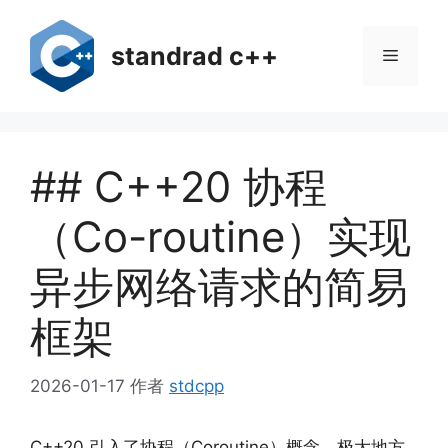
跳
至
standrad c++
菜
内
容
单
## C++20 协程
（Co-routine）实现
异步网络请求的简易
框架
2026-01-17
作者
stdcpp
C++20 引入了协程（Coroutine）概念，极大地方