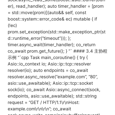
er), read_handler); auto timer_handler = [prom
= std::move(prom)](auto&& self, const
boost::system::error_code& ec) mutable { if
(!ec)
prom.set_exception(std::make_exception_ptr(st
d::runtime_error(“timeout”))); };
timer.async_wait(timer_handler); co_return
co_await prom.get_future(); } “` #### 3.4 主协程
示例 “`cpp Task main_coroutine() { try {
Asio::io_context io; Asio::ip::tcp::resolver
resolver(io); auto endpoints = co_await
resolver.async_resolve(“example.com”, “80”,
asio::use_awaitable); Asio::ip::tcp::socket
sock(io); co_await Asio::async_connect(sock,
endpoints, asio::use_awaitable); std::string
request = “GET / HTTP/1.1\r\nHost:
example.com\r\n\r\n”; co_await