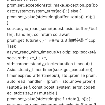
prom.set_exception(std::make_exception_ptr(bo
ost::system::system_error(ec))); } else {
prom.set_value(std::string(buffer->data(), n)); }
};
sock.async_read_some(boost::asio::buffer(*buf
fer), handler); co_return co_await
prom.get_future(); } “` #### 3.3 超时包装 “`cpp
Task
async_read_with_timeout(Asio::ip::tcp::socket&
sock, std::size_t size,
std::chrono::steady_clock::duration timeout) {
Asio::steady_timer timer(sock.get_executor());
timer.expires_after(timeout); std::promise prom;
auto read_handler = [prom = std::move(prom)]
(auto&& self, const boost::system::error_code&
ec, std::size_t n) mutable {
prom.set_value(std::string(self->data(), n)); };
sock.async_read_some(boost::asio::buffer(buff