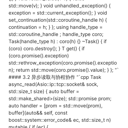
std::move(v); } void unhandled_exception() {
exception = std::current_exception(); } void
set_continuation(std::coroutine_handle h) {
continuation = h; } }; using handle_type =
std::coroutine_handle ; handle_type coro;
Task(handle_type h) : coro(h) {} ~Task() { if
(coro) coro.destroy(); } T get() { if
(coro.promise().exception)
std::rethrow_exception(coro.promise().exceptio
n); return std::move(coro.promise().value); } }; “`
#### 3.2 异步读取与协程协作 “`cpp Task
async_read(Asio::ip::tcp::socket& sock,
std::size_t size) { auto buffer =
std::make_shared>(size); std::promise prom;
auto handler = [prom = std::move(prom),
buffer](auto&& self, const
boost::system::error_code& ec, std::size_t n)
mutable { if (ec) {