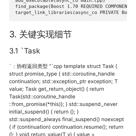
add_executable(async_co main.cpp)

find_package(Boost 1.70 REQUIRED COMPONENTS s
target_link_libraries(async_co PRIVATE Boost
3. 关键实现细节
3.1 `Task
`：协程返回类型 “`cpp template struct Task {
struct promise_type { std::coroutine_handle
continuation; std::exception_ptr exception; T
value; Task get_return_object() { return
Task{std::coroutine_handle
::from_promise(*this)}; } std::suspend_never
initial_suspend() { return {}; }
std::suspend_always final_suspend() noexcept
{ if (continuation) continuation.resume(); return
{}; } void return_value(T v) { value =