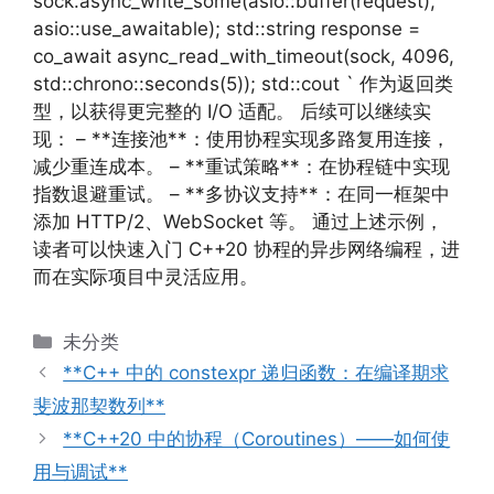
sock.async_write_some(asio::buffer(request),
asio::use_awaitable); std::string response =
co_await async_read_with_timeout(sock, 4096,
std::chrono::seconds(5)); std::cout ` 作为返回类
型，以获得更完整的 I/O 适配。 后续可以继续实
现： – **连接池**：使用协程实现多路复用连接，
减少重连成本。 – **重试策略**：在协程链中实现
指数退避重试。 – **多协议支持**：在同一框架中
添加 HTTP/2、WebSocket 等。 通过上述示例，
读者可以快速入门 C++20 协程的异步网络编程，进
而在实际项目中灵活应用。
分
未分类
类
**C++ 中的 constexpr 递归函数：在编译期求
斐波那契数列**
**C++20 中的协程（Coroutines）——如何使
用与调试**