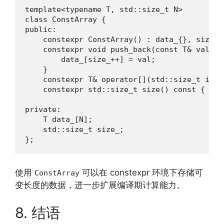
template<typename T, std::size_t N>

class ConstArray {

public:

    constexpr ConstArray() : data_{}, size_{0
    constexpr void push_back(const T& val) {

        data_[size_++] = val;

    }

    constexpr T& operator[](std::size_t idx)
    constexpr std::size_t size() const { retu
private:

    T data_[N];

    std::size_t size_;

};
使用
可以在 constexpr 环境下存储可
ConstArray
变长度的数据，进一步扩展编译期计算能力。
8. 结语