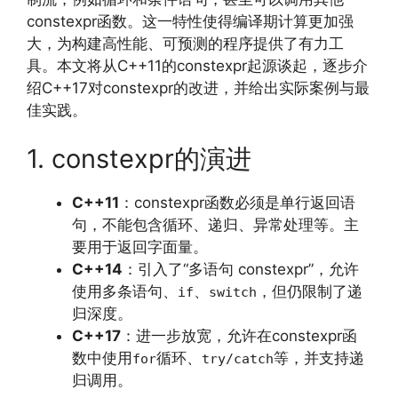
constexpr函数。这一特性使得编译期计算更加强
大，为构建高性能、可预测的程序提供了有力工
具。本文将从C++11的constexpr起源谈起，逐步介
绍C++17对constexpr的改进，并给出实际案例与最
佳实践。
1. constexpr的演进
C++11
：constexpr函数必须是单行返回语
句，不能包含循环、递归、异常处理等。主
要用于返回字面量。
C++14
：引入了“多语句 constexpr”，允许
使用多条语句、
、
，但仍限制了递
if
switch
归深度。
C++17
：进一步放宽，允许在constexpr函
数中使用
循环、
等，并支持递
for
try/catch
归调用。