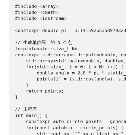
#include <array>

#include <cmath>

#include <iostream>

constexpr double pi = 3.14159265358979323846;
// 生成单位圆上的 N 个点

template<std::size_t N>

constexpr std::array<std::pair<double, doubl
    std::array<std::pair<double, double>, N> 
    for(std::size_t i = 0; i < N; ++i) {

        double angle = 2.0 * pi * static_cas
        points[i] = {std::cos(angle), std::si
    }

    return points;

}

// 主程序

int main() {

    constexpr auto circle_points = generate_
    for(const auto& p : circle_points) {

        std::cout << "(" << p.first << ", " 