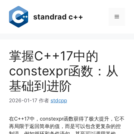
跳
至
standrad c++
菜
内
容
单
掌握C++17中的
constexpr函数：从
基础到进阶
2026-01-17
作者
stdcpp
在C++17中，constexpr函数获得了极大提升，它不
再局限于返回简单的值，而是可以包含更复杂的控
制流，例如循环和条件语句，甚至可以调用其他