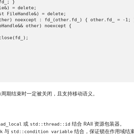
d_; }

e&) = delete;

st FileHandle&) = delete;

ther) noexcept : fd_(other.fd_) { other.fd_ = -1; }
eHandle&& other) noexcept {

lose(fd_);

命周期结束时一定被关闭，且支持移动语义。
或
结合 RAII 资源包装器。
ead_local
std::thread::id
与
结合，保证锁在作用域结
k
std::condition_variable