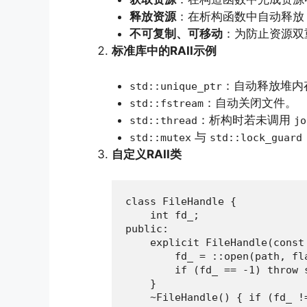
释放资源
：在析构函数中自动释放
不可复制、可移动
：为防止资源双
标准库中的RAII示例
：自动释放堆内
std::unique_ptr
：自动关闭文件。
std::fstream
：析构时若未调用
std::thread
jo
与
std::mutex
std::lock_guard
自定义RAII类
class FileHandle {

    int fd_;

public:

    explicit FileHandle(const
        fd_ = ::open(path, fla
        if (fd_ == -1) throw 
    }

    ~FileHandle() { if (fd_ !=