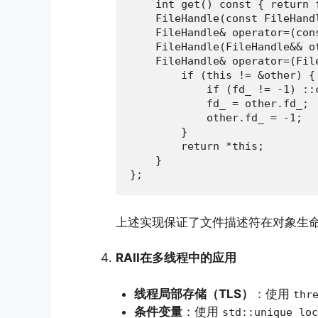
    int get() const { return f
    FileHandle(const FileHandl
    FileHandle& operator=(con
    FileHandle(FileHandle&& o
    FileHandle& operator=(Fil
        if (this != &other) {

            if (fd_ != -1) ::c
            fd_ = other.fd_;

            other.fd_ = -1;

        }

        return *this;

    }

};
上述实现保证了文件描述符在对象生
RAII在多线程中的应用
线程局部存储（TLS）
：使用
thr
条件变量
：使用
std::unique_loc