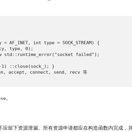
y = AF_INET, int type = SOCK_STREAM) {

y, type, 0);

w std::runtime_error("socket failed");

1) ::close(sock_); }

 accept, connect, send, recv 等

。
ose
败时不应留下资源泄漏。所有资源申请都应在构造函数内完成，