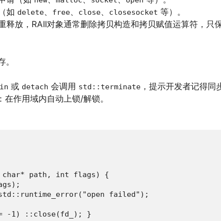
new
malloc
socket
open
（如
、
、
、
等）。
delete
free
close
closesocket
重释放，RAII对象通常删除拷贝构造和拷贝赋值运算符，只
存。
或
会调用
，提示开发者记得同
in
detach
std::terminate
：在作用域内自动上锁/解锁。
 char* path, int flags) {

gs);

std::runtime_error("open failed");

 -1) ::close(fd_); }
