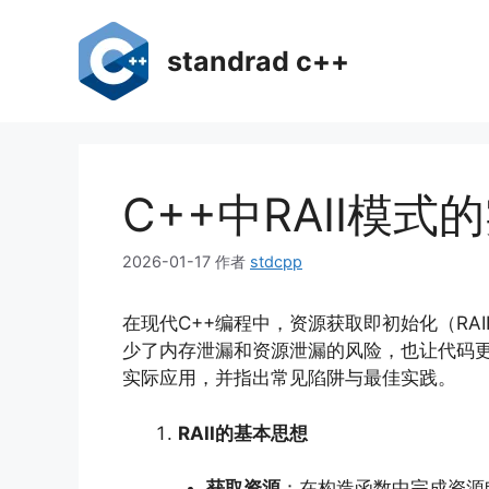
跳
至
standrad c++
内
容
C++中RAII模
2026-01-17
作者
stdcpp
在现代C++编程中，资源获取即初始化（RA
少了内存泄漏和资源泄漏的风险，也让代码更
实际应用，并指出常见陷阱与最佳实践。
RAII的基本思想
获取资源
：在构造函数中完成资源