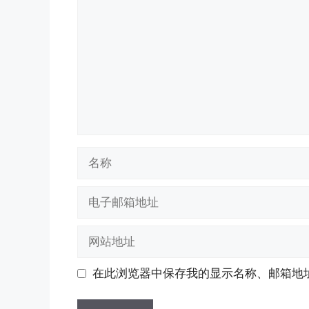
论
名
称
电
子
邮
网
箱
站
地
地
在此浏览器中保存我的显示名称、邮箱地
址
址