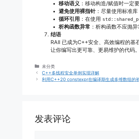
移动语义
：移动构造/赋值时一定
避免使用裸指针
：尽量使用标准库 
循环引用
：在使用
std::shared_p
析构函数异常
：析构函数不应抛异
结语
RAII 已成为C++安全、高效编程的基
让你编写出更可靠、更易维护的代码。
分
未分类
类
C++多线程安全单例实现详解
利用C++20 constexpr在编译期生成多维数组
发表评论
评