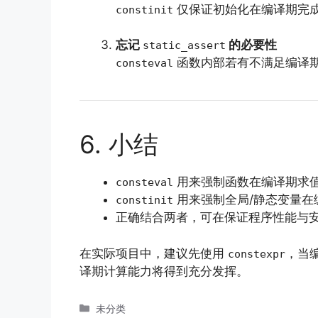
仅保证初始化在编译期完
constinit
忘记
的必要性
static_assert
函数内部若有不满足编译
consteval
6. 小结
用来强制函数在编译期求
consteval
用来强制全局/静态变量在
constinit
正确结合两者，可在保证程序性能与
在实际项目中，建议先使用
，当
constexpr
译期计算能力将得到充分发挥。
分
未分类