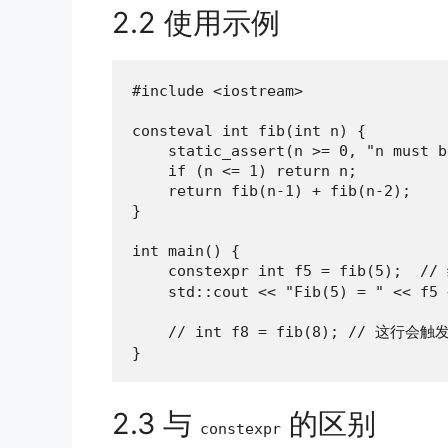
2.2 使用示例
#include <iostream>

consteval int fib(int n) {

    static_assert(n >= 0, "n must b
    if (n <= 1) return n;

    return fib(n-1) + fib(n-2);

}

int main() {

    constexpr int f5 = fib(5);  /
    std::cout << "Fib(5) = " << f5 
    // int f8 = fib(8); // 这
}
2.3 与
的区别
constexpr