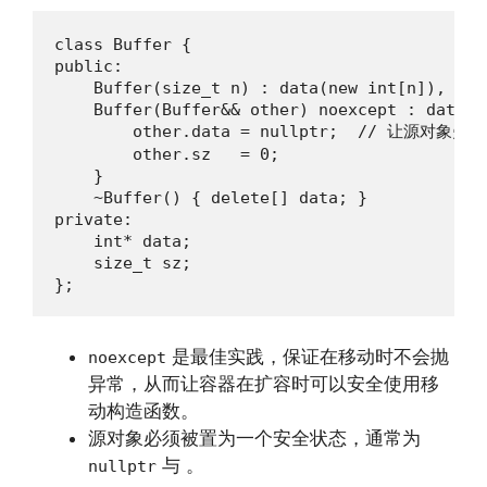
class Buffer {

public:

    Buffer(size_t n) : data(new int[n]), sz(n
    Buffer(Buffer&& other) noexcept : data(o
        other.data = nullptr;  // 让源对象失去
        other.sz   = 0;

    }

    ~Buffer() { delete[] data; }

private:

    int* data;

    size_t sz;

};
是最佳实践，保证在移动时不会抛
noexcept
异常，从而让容器在扩容时可以安全使用移
动构造函数。
源对象必须被置为一个安全状态，通常为
与
。
nullptr