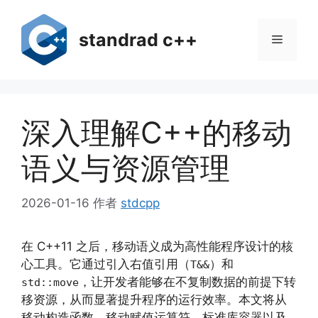
跳
至
standrad c++
菜
内
容
单
深入理解C++的移动
语义与资源管理
2026-01-16
作者
stdcpp
在 C++11 之后，移动语义成为高性能程序设计的核
心工具。它通过引入右值引用（
）和
T&&
，让开发者能够在不复制数据的前提下转
std::move
移资源，从而显著提升程序的运行效率。本文将从
移动构造函数、移动赋值运算符、标准库容器以及