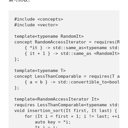
#include <concepts>

#include <vector>

template<typename RandomIt>

concept RandomAccessIterator = requires(Rand
    { *it } -> std::same_as<typename std::it
    { it + 1 } -> std::same_as <RandomIt>;

};

template<typename T>

concept LessThanComparable = requires(T a, T 
    { a < b } -> std::convertible_to<bool>;

};

template<RandomAccessIterator It>

requires LessThanComparable<typename std::it
void insertion_sort(It first, It last) {

    for (It i = first + 1; i != last; ++i) {

        auto key = *i;

        It j = i;
