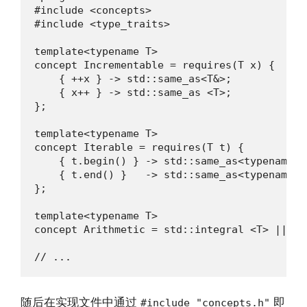
#include <concepts>

#include <type_traits>

template<typename T>

concept Incrementable = requires(T x) {

    { ++x } -> std::same_as<T&>;

    { x++ } -> std::same_as <T>;

};

template<typename T>

concept Iterable = requires(T t) {

    { t.begin() } -> std::same_as<typename T:
    { t.end() }   -> std::same_as<typename T:
};

template<typename T>

concept Arithmetic = std::integral <T> || st
// ...
随后在实现文件中通过
即
#include "concepts.h"