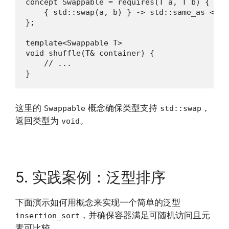
concept Swappable = requires(T a, T b) {

    { std::swap(a, b) } -> std::same_as <void
};

template<Swappable T>

void shuffle(T& container) {

    // ...

}
这里的
概念确保类型支持
，
Swappable
std::swap
返回类型为
。
void
5. 实践案例：泛型排序
下面演示如何用概念来实现一个简单的泛型
，并确保容器满足可随机访问且元
insertion_sort
素可比较。