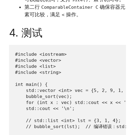
第二行
确保容器元
ComparableContainer C
素可比较，满足
操作。
<
4. 测试
#include <iostream>

#include <vector>

#include <list>

#include <string>

int main() {

    std::vector <int> vec = {5, 2, 9, 1, 5, 6
    bubble_sort(vec);

    for (int x : vec) std::cout << x << ' ';

    std::cout << '\n';

    // std::list <int> lst = {3, 1, 4};

    // bubble_sort(lst);  // 编译错误：std: