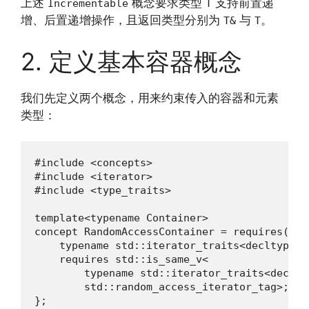
上述
概念要求类型
支持前置递
Incrementable
T
增、后置递增操作，且返回类型分别为
与
。
T&
T
2. 定义基本容器概念
我们先定义两个概念，用来约束传入的容器和元素
类型：
#include <concepts>

#include <iterator>

#include <type_traits>

template<typename Container>

concept RandomAccessContainer = requires(Cont
    typename std::iterator_traits<decltype(s
    requires std::is_same_v<

        typename std::iterator_traits<declty
        std::random_access_iterator_tag>;

};
