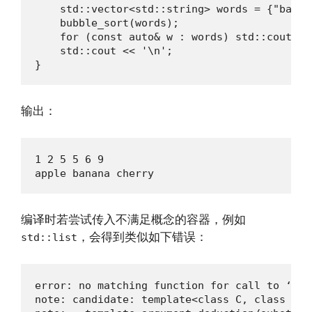
    std::vector<std::string> words = {"banan
    bubble_sort(words);

    for (const auto& w : words) std::cout << 
    std::cout << '\n';

}
输出：
1 2 5 5 6 9 

apple banana cherry 
编译时若尝试传入不满足概念的容器，例如
，会得到类似如下错误：
std::list
error: no matching function for call to ‘bub
note: candidate: template<class C, class C> 