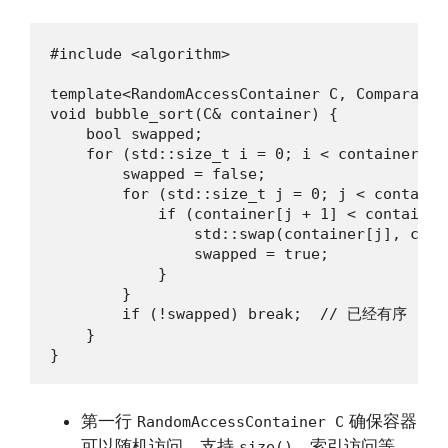
#include <algorithm>

template<RandomAccessContainer C, ComparableC
void bubble_sort(C& container) {

    bool swapped;

    for (std::size_t i = 0; i < container.siz
        swapped = false;

        for (std::size_t j = 0; j < containe
            if (container[j + 1] < container[
                std::swap(container[j], cont
                swapped = true;

            }

        }

        if (!swapped) break;  // 已经有序

    }

}
第一行
确保容器
RandomAccessContainer C
可以随机访问，支持
、索引访问等。
size()