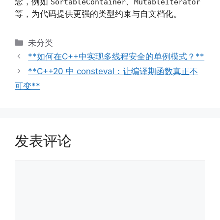
念，例如
、
SortableContainer
MutableIterator
等，为代码提供更强的类型约束与自文档化。
分
未分类
类
**如何在C++中实现多线程安全的单例模式？**
**C++20 中 consteval：让编译期函数真正不
可变**
发表评论
评
论