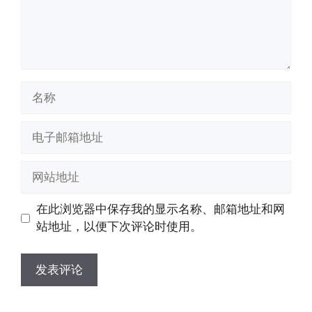
名
称
电
子
邮
网
箱
站
地
地
在此浏览器中保存我的显示名称、邮箱地址和网
址
址
站地址，以便下次评论时使用。