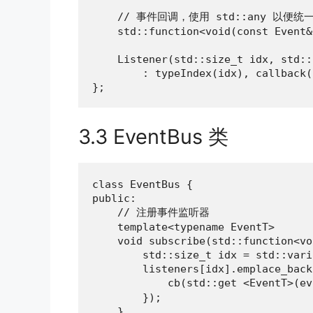
    // 事件回调，使用 std::any 以便统一
    std::function<void(const Event&
    Listener(std::size_t idx, std::
        : typeIndex(idx), callback(
};
3.3 EventBus 类
class EventBus {

public:

    // 注册事件监听器

    template<typename EventT>

    void subscribe(std::function<vo
        std::size_t idx = std::vari
        listeners[idx].emplace_back
            cb(std::get <EventT>(
        });

    }
