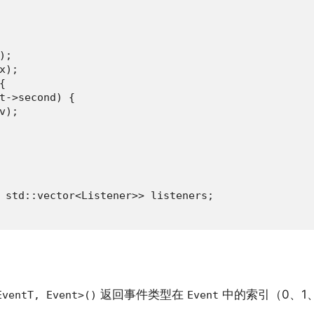
;

);



t->second) {

);

 std::vector<Listener>> listeners;

返回事件类型在
中的索引（0、1
EventT, Event>()
Event