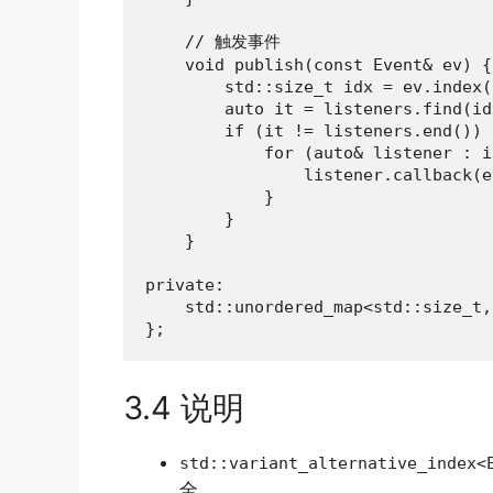
    // 触发事件

    void publish(const Event& ev) {

        std::size_t idx = ev.index()
        auto it = listeners.find(idx
        if (it != listeners.end()) {
            for (auto& listener : i
                listener.callback(ev
            }

        }

    }

private:

    std::unordered_map<std::size_t,
};
3.4 说明
std::variant_alternative_index<
全。