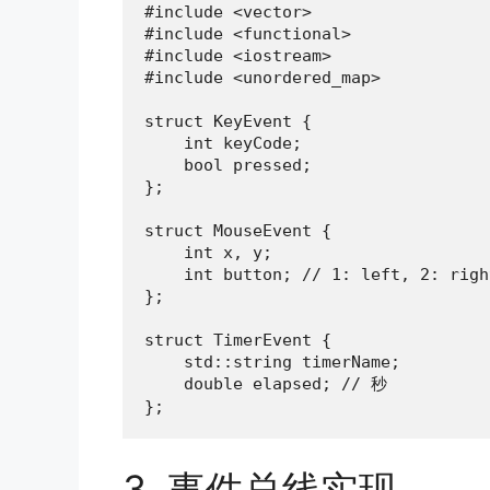
#include <vector>

#include <functional>

#include <iostream>

#include <unordered_map>

struct KeyEvent {

    int keyCode;

    bool pressed;

};

struct MouseEvent {

    int x, y;

    int button; // 1: left, 2: right
};

struct TimerEvent {

    std::string timerName;

    double elapsed; // 秒

};
3. 事件总线实现