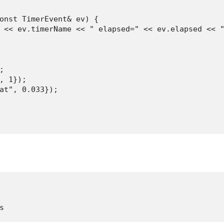
onst TimerEvent& ev) {

 << ev.timerName << " elapsed=" << ev.elapsed << "


, 1});

at", 0.033});

s