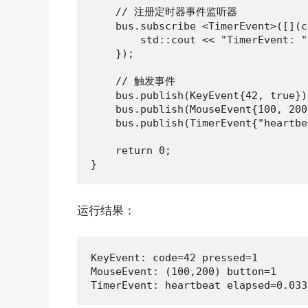
    // 注册定时器事件监听器

    bus.subscribe <TimerEvent>([](c
        std::cout << "TimerEvent: "
    });

    // 触发事件

    bus.publish(KeyEvent{42, true});
    bus.publish(MouseEvent{100, 200
    bus.publish(TimerEvent{"heartbe
    return 0;

}
运行结果：
KeyEvent: code=42 pressed=1

MouseEvent: (100,200) button=1

TimerEvent: heartbeat elapsed=0.033