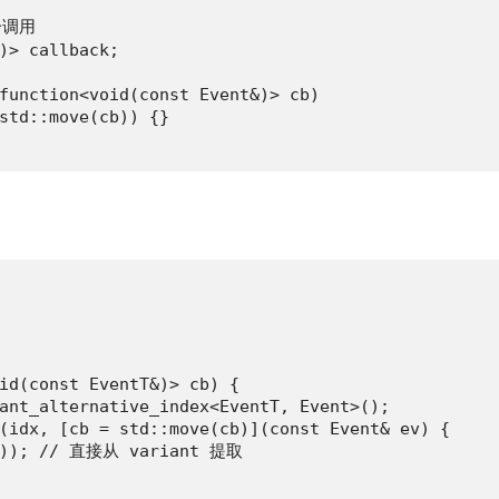
调用

)> callback;

function<void(const Event&)> cb)

std::move(cb)) {}

id(const EventT&)> cb) {

ant_alternative_index<EventT, Event>();

(idx, [cb = std::move(cb)](const Event& ev) {

ev)); // 直接从 variant 提取
