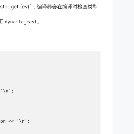
d::get (ev)`，编译器会在编译时检查类型
手工
。
dynamic_cast
'\n';

on << '\n';
