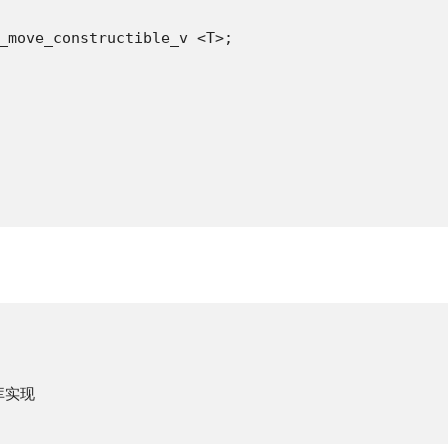
_move_constructible_v <T>;

库实现
