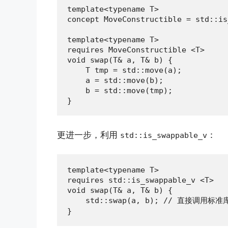
template<typename T>

concept MoveConstructible = std::is
template<typename T>

requires MoveConstructible <T>

void swap(T& a, T& b) {

    T tmp = std::move(a);

    a = std::move(b);

    b = std::move(tmp);

}
更进一步，利用
：
std::is_swappable_v
template<typename T>

requires std::is_swappable_v <T>

void swap(T& a, T& b) {

    std::swap(a, b); // 直接调用标准
}