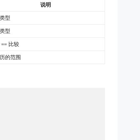
说明
类型
类型
持
比较
==
历的范围