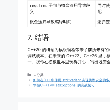
子句与概念混用导致歧
同时
requires
义
配
概念递归导致编译时间
递归定
7. 结语
C++20 的概念为模板编程带来了前所未
调试成本。在未来的 C++23、C++26 
一。祝你在模板世界里玩得开心，写出既安
分
未分类
类
如何在C++中使用 std::variant 实现类型安全的
掌握C++17中 std::optional 的实战技巧