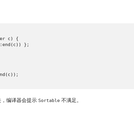
er c) {

:end(c)) };

nd(c));

去，编译器会提示
不满足。
Sortable