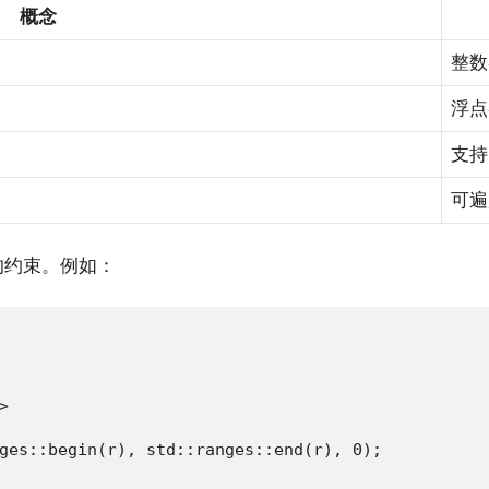
概念
整数
浮点
支
可遍
的约束。例如：


ges::begin(r), std::ranges::end(r), 0);
