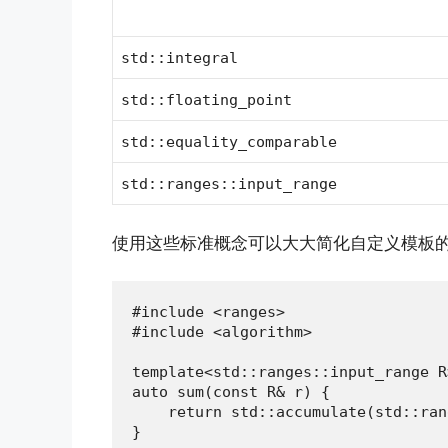
std::integral
std::floating_point
std::equality_comparable
std::ranges::input_range
使用这些标准概念可以大大简化自定义模板
#include <ranges>

#include <algorithm>

template<std::ranges::input_range R>
auto sum(const R& r) {

    return std::accumulate(std::ran
}