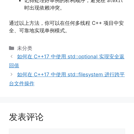
记得处理好单例的析构顺序，避免在
atexit
时出现依赖冲突。
通过以上方法，你可以在任何多线程 C++ 项目中安
全、可靠地实现单例模式。
分
未分类
类
如何在 C++17 中使用 std::optional 实现安全返
回值
如何在 C++17 中使用 std::filesystem 进行跨平
台文件操作
发表评论
评