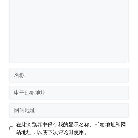
论
名
称
电
子
邮
网
箱
站
地
地
在此浏览器中保存我的显示名称、邮箱地址和网
址
址
站地址，以便下次评论时使用。