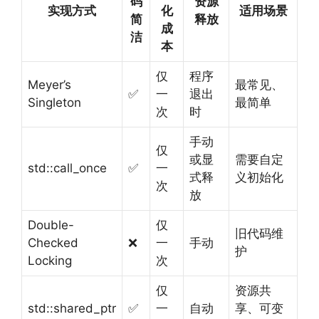
码
资源
实现方式
化
适用场景
简
释放
成
洁
本
仅
程序
Meyer’s
最常见、
✅
一
退出
Singleton
最简单
次
时
手动
仅
或显
需要自定
std::call_once
✅
一
式释
义初始化
次
放
Double-
仅
旧代码维
Checked
❌
一
手动
护
Locking
次
仅
资源共
std::shared_ptr
✅
一
自动
享、可变