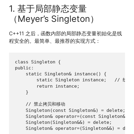
1. 基于局部静态变量
（Meyer’s Singleton）
C++11 之后，函数内部的局部静态变量初始化是线
程安全的。最简单、最推荐的实现方式：
class Singleton {

public:

    static Singleton& instance() {

        static Singleton instance;   // 
        return instance;

    }

    // 禁止拷贝和移动

    Singleton(const Singleton&) = delete;

    Singleton& operator=(const Singleton&) = 
    Singleton(Singleton&&) = delete;

    Singleton& operator=(Singleton&&) = delet