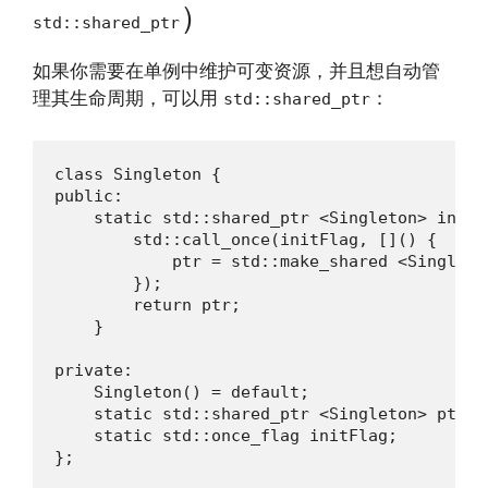
）
std::shared_ptr
如果你需要在单例中维护可变资源，并且想自动管
理其生命周期，可以用
：
std::shared_ptr
class Singleton {

public:

    static std::shared_ptr <Singleton> instan
        std::call_once(initFlag, []() {

            ptr = std::make_shared <Singleton
        });

        return ptr;

    }

private:

    Singleton() = default;

    static std::shared_ptr <Singleton> ptr;

    static std::once_flag initFlag;

};
