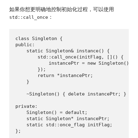
如果你想更明确地控制初始化过程，可以使用
：
std::call_once
class Singleton {

public:

    static Singleton& instance() {

        std::call_once(initFlag, []() {

            instancePtr = new Singleton();

        });

        return *instancePtr;

    }

    ~Singleton() { delete instancePtr; }

private:

    Singleton() = default;

    static Singleton* instancePtr;

    static std::once_flag initFlag;

};
