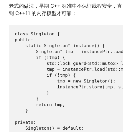
老式的做法，早期 C++ 标准中不保证线程安全，直
到 C++11 的内存模型才可靠：
class Singleton {

public:

    static Singleton* instance() {

        Singleton* tmp = instancePtr.load(st
        if (!tmp) {

            std::lock_guard<std::mutex> lock(
            tmp = instancePtr.load(std::memo
            if (!tmp) {

                tmp = new Singleton();

                instancePtr.store(tmp, std::
            }

        }

        return tmp;

    }

private:

    Singleton() = default;
